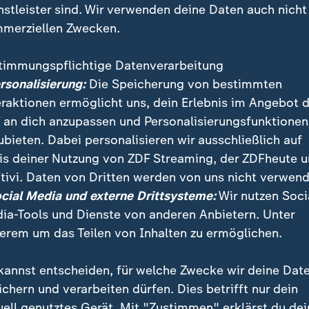
nstleister sind. Wir verwenden deine Daten auch nicht
merziellen Zwecken.
timmungspflichtige Datenverarbeitung
ersonalisierung:
Die Speicherung von bestimmten
eraktionen ermöglicht uns, dein Erlebnis im Angebot 
 an dich anzupassen und Personalisierungsfunktionen
ubieten. Dabei personalisieren wir ausschließlich auf
is deiner Nutzung von ZDF Streaming, der ZDFheute 
mpfjets tragen in multinationalen NATO-Missionen da
tivi. Daten von Dritten werden von uns nicht verwend
ftraum zu sichern. Zuletzt wurde eine fremde Drohne 
ocial Media und externe Drittsysteme:
Wir nutzen Soci
ia-Tools und Dienste von anderen Anbietern. Unter
erem um das Teilen von Inhalten zu ermöglichen.
kannst entscheiden, für welche Zwecke wir deine Dat
ichern und verarbeiten dürfen. Dies betrifft nur dein
uell genutztes Gerät. Mit "Zustimmen" erklärst du dei