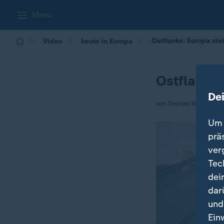
Menü
Ostflanke: Europa stel
Video
heute in Europa
Ostflanke:
De
von Thomas Walde
Um 
prä
ver
Tec
dei
dar
und
Ein