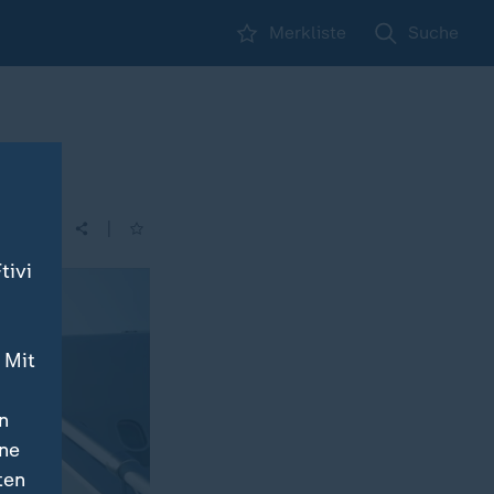
Merkliste
Suche
|
| 16:00
tivi
 Mit
n
ine
ten