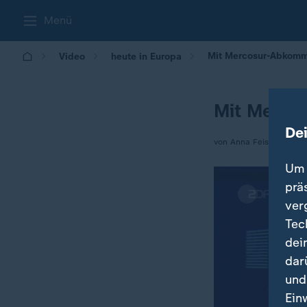
Menü
Mit Mercosur-Abkomm
Video
heute in Europa
Mit Merco
De
von Anna Feist
Um 
prä
ver
Tec
dei
dar
und
Ein