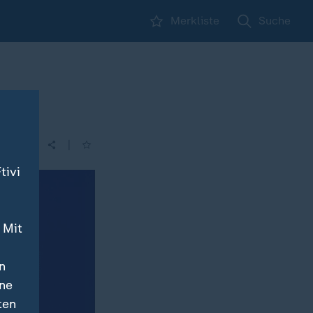
Merkliste
Suche
one?
|
| 16:00
tivi
 Mit
n
ine
ten