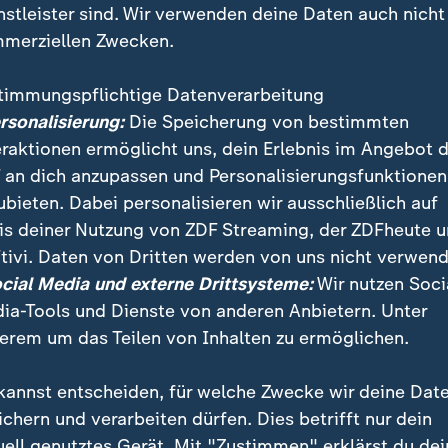
nstleister sind. Wir verwenden deine Daten auch nicht
merziellen Zwecken.
timmungspflichtige Datenverarbeitung
ersonalisierung:
Die Speicherung von bestimmten
eraktionen ermöglicht uns, dein Erlebnis im Angebot 
 an dich anzupassen und Personalisierungsfunktionen
ubieten. Dabei personalisieren wir ausschließlich auf
is deiner Nutzung von ZDF Streaming, der ZDFheute 
delsabkommen mit den südamerikanischen Staaten Ar
tivi. Daten von Dritten werden von uns nicht verwend
vien, Paraguay und Uruguay soll heute besiegelt werde
ocial Media und externe Drittsysteme:
Wir nutzen Soci
Frankreichs.
ia-Tools und Dienste von anderen Anbietern. Unter
erem um das Teilen von Inhalten zu ermöglichen.
kannst entscheiden, für welche Zwecke wir deine Dat
ichern und verarbeiten dürfen. Dies betrifft nur dein
uell genutztes Gerät. Mit "Zustimmen" erklärst du dei