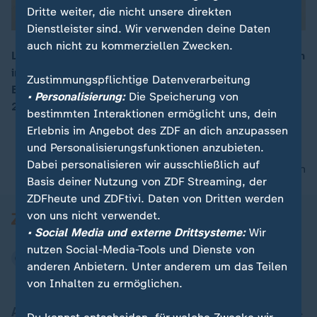
Dritte weiter, die nicht unsere direkten
Dienstleister sind. Wir verwenden deine Daten
auch nicht zu kommerziellen Zwecken.
Le Pen ist der Scheinbeschäftigung von Mitarbeitenden
im EU-Parlament schuldig. Selbst im Falle einer
00:15
Zustimmungspflichtige Datenverarbeitung
Berufung kann sie wohl bei der Präsidentschaftswahl
• Personalisierung:
Die Speicherung von
2027 nicht kandidieren.
bestimmten Interaktionen ermöglicht uns, dein
Erlebnis im Angebot des ZDF an dich anzupassen
und Personalisierungsfunktionen anzubieten.
Dabei personalisieren wir ausschließlich auf
nach oben
Basis deiner Nutzung von ZDF Streaming, der
ZDFheute und ZDFtivi. Daten von Dritten werden
von uns nicht verwendet.
• Social Media und externe Drittsysteme:
Wir
nutzen Social-Media-Tools und Dienste von
anderen Anbietern. Unter anderem um das Teilen
von Inhalten zu ermöglichen.
Aktuell bei ZDFheute