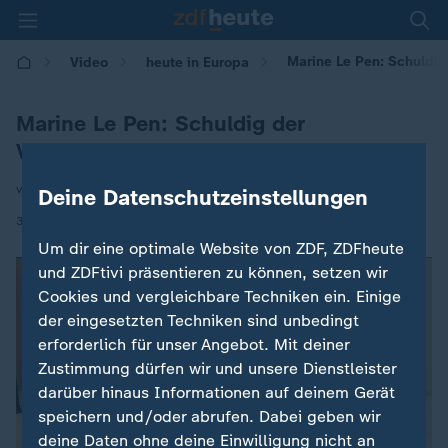
Marine Le Pen: Schuldig
Video
heute in Europa
Marine Le Pen: Schuldig der
Veruntreuung
von Anne Arend, Thomas Walde, Linda Kierstan
Deine Datenschutzeinstellungen
|
31.03.2025 | 16:00
Um dir eine optimale Website von ZDF, ZDFheute
und ZDFtivi präsentieren zu können, setzen wir
Cookies und vergleichbare Techniken ein. Einige
der eingesetzten Techniken sind unbedingt
erforderlich für unser Angebot. Mit deiner
Zustimmung dürfen wir und unsere Dienstleister
darüber hinaus Informationen auf deinem Gerät
speichern und/oder abrufen. Dabei geben wir
deine Daten ohne deine Einwilligung nicht an