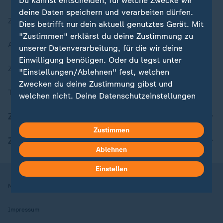
Du kannst entscheiden, für welche Zwecke wir
deine Daten speichern und verarbeiten dürfen.
Zuletzt veröffentlicht
Dies betrifft nur dein aktuell genutztes Gerät. Mit
"Zustimmen" erklärst du deine Zustimmung zu
Aktuelle Sendungs-Videos
unserer Datenverarbeitung, für die wir deine
Einwilligung benötigen. Oder du legst unter
ZDFheute Stories
"Einstellungen/Ablehnen" fest, welchen
Zwecken du deine Zustimmung gibst und
Themen im Überblick
welchen nicht. Deine Datenschutzeinstellungen
kannst du jederzeit mit Wirkung für die Zukunft
ZDFheute Update
in deinen Einstellungen widerrufen oder ändern.
Zustimmen
ZDFheute Apps
Hier findest du das Impressum.
Ablehnen
Weitere Informationen findest du in unserer
Datenschutzerklärung.
Einstellen
Nutzungsbedingungen
Datenschutz
Datenschutzeinstellungen
Impressum