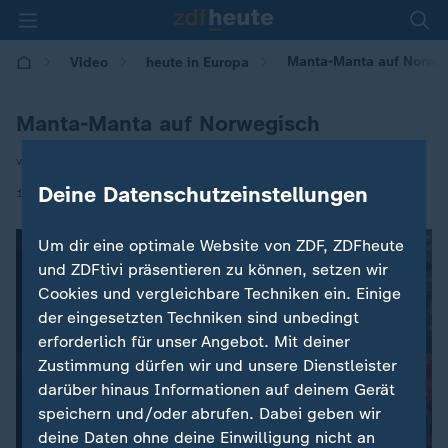
Manta-Manta auf Norwe
Video
heute in Europa
Manta-Manta auf Norwegisch
von Saskia Schüring
Deine Datenschutzeinstellungen
|
19.06.2026 | 16:00
Um dir eine optimale Website von ZDF, ZDFheute
und ZDFtivi präsentieren zu können, setzen wir
Cookies und vergleichbare Techniken ein. Einige
der eingesetzten Techniken sind unbedingt
erforderlich für unser Angebot. Mit deiner
Zustimmung dürfen wir und unsere Dienstleister
darüber hinaus Informationen auf deinem Gerät
speichern und/oder abrufen. Dabei geben wir
deine Daten ohne deine Einwilligung nicht an