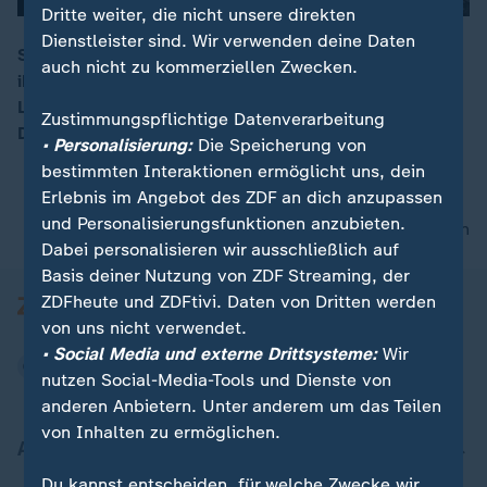
Dritte weiter, die nicht unsere direkten
Dienstleister sind. Wir verwenden deine Daten
Sie sind jung, lieben ihre Autos und schrauben gern an
auch nicht zu kommerziellen Zwecken.
ihnen herum. Im norwegischen Bo trifft sich die
00:16
Landjugend mit ihren alten oder umgebauten Autos.
Zustimmungspflichtige Datenverarbeitung
Doch die Nachbarschaft ist genervt.
• Personalisierung:
Die Speicherung von
bestimmten Interaktionen ermöglicht uns, dein
Erlebnis im Angebot des ZDF an dich anzupassen
und Personalisierungsfunktionen anzubieten.
nach oben
Dabei personalisieren wir ausschließlich auf
Basis deiner Nutzung von ZDF Streaming, der
ZDFheute und ZDFtivi. Daten von Dritten werden
von uns nicht verwendet.
• Social Media und externe Drittsysteme:
Wir
nutzen Social-Media-Tools und Dienste von
anderen Anbietern. Unter anderem um das Teilen
von Inhalten zu ermöglichen.
Aktuell bei ZDFheute
Du kannst entscheiden, für welche Zwecke wir