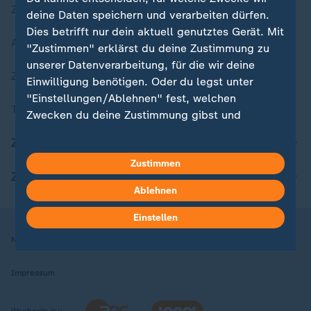
Zuletzt veröffentlicht
deine Daten speichern und verarbeiten dürfen.
Dies betrifft nur dein aktuell genutztes Gerät. Mit
Aktuelle Sendungs-Videos
"Zustimmen" erklärst du deine Zustimmung zu
unserer Datenverarbeitung, für die wir deine
ZDFheute Stories
Einwilligung benötigen. Oder du legst unter
"Einstellungen/Ablehnen" fest, welchen
Themen im Überblick
Zwecken du deine Zustimmung gibst und
welchen nicht. Deine Datenschutzeinstellungen
ZDFheute Update
kannst du jederzeit mit Wirkung für die Zukunft
Zustimmen
in deinen Einstellungen widerrufen oder ändern.
ZDFheute Apps
Ablehnen
Hier findest du das Impressum.
Weitere Informationen findest du in unserer
Einstellen
Datenschutzerklärung.
Nutzungsbedingungen
Datenschutz
Datenschutzeinstellungen
Impressum