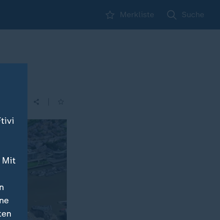
Merkliste
Suche
t
|
| 16:00
tivi
 Mit
n
ine
ten