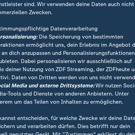
nstleister sind. Wir verwenden deine Daten auch nicht
merziellen Zwecken.
timmungspflichtige Datenverarbeitung
ersonalisierung:
Die Speicherung von bestimmten
eraktionen ermöglicht uns, dein Erlebnis im Angebot 
 an dich anzupassen und Personalisierungsfunktionen
ubieten. Dabei personalisieren wir ausschließlich auf
is deiner Nutzung von ZDF Streaming, der ZDFheute 
e Mega-Botschaft in London. Experten warnen vor Spi
tivi. Daten von Dritten werden von uns nicht verwend
ibler Infrastruktur sorgt für Sicherheitsbedenken – 
ocial Media und externe Drittsysteme:
Wir nutzen Soci
u.
ia-Tools und Dienste von anderen Anbietern. Unter
erem um das Teilen von Inhalten zu ermöglichen.
kannst entscheiden, für welche Zwecke wir deine Dat
ichern und verarbeiten dürfen. Dies betrifft nur dein
uell genutztes Gerät. Mit "Zustimmen" erklärst du dei