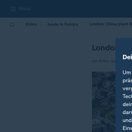
Menü
London: China plant 
Video
heute in Europa
London: Ch
De
von Britta Jaeger
Um 
prä
ver
Tec
dei
dar
und
Ein