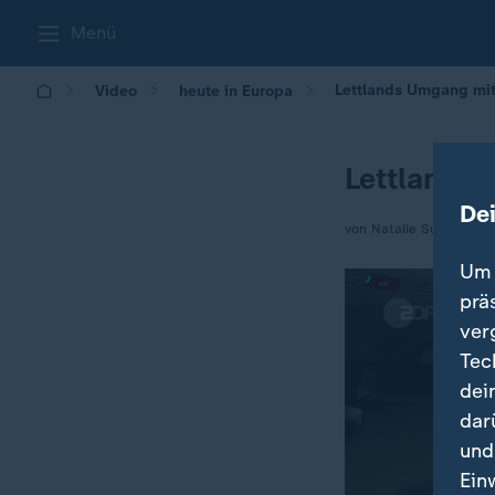
Menü
Lettlands Umgang mit
Video
heute in Europa
Lettlands
De
von Natalie Suzanne S
Um 
prä
ver
Tec
dei
dar
und
Ein