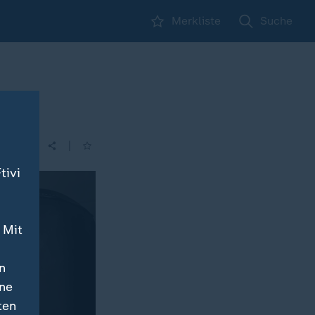
Merkliste
Suche
|
| 16:00
tivi
 Mit
n
ine
ten