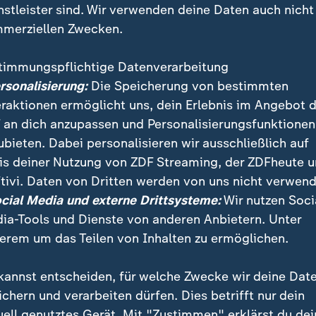
nstleister sind. Wir verwenden deine Daten auch nicht
merziellen Zwecken.
timmungspflichtige Datenverarbeitung
ersonalisierung:
Die Speicherung von bestimmten
eraktionen ermöglicht uns, dein Erlebnis im Angebot 
 an dich anzupassen und Personalisierungsfunktionen
ubieten. Dabei personalisieren wir ausschließlich auf
is deiner Nutzung von ZDF Streaming, der ZDFheute 
, die in Lettland mit mehr als 1,5 Promille erwischt 
tivi. Daten von Dritten werden von uns nicht verwend
lagnahmt. Diese werden in die Ukraine als Unterstüt
ocial Media und externe Drittsysteme:
Wir nutzen Soci
ckt.
ia-Tools und Dienste von anderen Anbietern. Unter
erem um das Teilen von Inhalten zu ermöglichen.
kannst entscheiden, für welche Zwecke wir deine Dat
ichern und verarbeiten dürfen. Dies betrifft nur dein
uell genutztes Gerät. Mit "Zustimmen" erklärst du dei