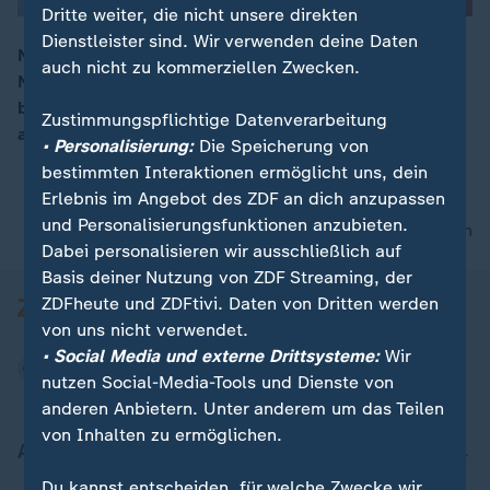
Dritte weiter, die nicht unsere direkten
Dienstleister sind. Wir verwenden deine Daten
Nach schweren Erdbeben in Venezuela wurde der
auch nicht zu kommerziellen Zwecken.
Notstand ausgerufen. Es werden hohe Opferzahlen
00:16
befürchtet. Neben Deutschland haben unter anderem
Zustimmungspflichtige Datenverarbeitung
auch die USA Unterstützung zugesagt.
• Personalisierung:
Die Speicherung von
bestimmten Interaktionen ermöglicht uns, dein
Erlebnis im Angebot des ZDF an dich anzupassen
und Personalisierungsfunktionen anzubieten.
nach oben
Dabei personalisieren wir ausschließlich auf
Basis deiner Nutzung von ZDF Streaming, der
ZDFheute und ZDFtivi. Daten von Dritten werden
von uns nicht verwendet.
• Social Media und externe Drittsysteme:
Wir
nutzen Social-Media-Tools und Dienste von
anderen Anbietern. Unter anderem um das Teilen
von Inhalten zu ermöglichen.
Aktuell bei ZDFheute
Du kannst entscheiden, für welche Zwecke wir