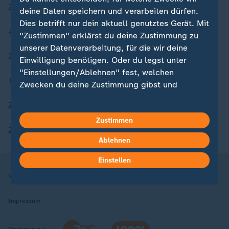
Zuletzt veröffentlicht
deine Daten speichern und verarbeiten dürfen.
Dies betrifft nur dein aktuell genutztes Gerät. Mit
Aktuelle Sendungs-Videos
"Zustimmen" erklärst du deine Zustimmung zu
unserer Datenverarbeitung, für die wir deine
ZDFheute Stories
Einwilligung benötigen. Oder du legst unter
"Einstellungen/Ablehnen" fest, welchen
Themen im Überblick
Zwecken du deine Zustimmung gibst und
welchen nicht. Deine Datenschutzeinstellungen
ZDFheute Update
kannst du jederzeit mit Wirkung für die Zukunft
Zustimmen
in deinen Einstellungen widerrufen oder ändern.
ZDFheute Apps
Ablehnen
Hier findest du das Impressum.
Weitere Informationen findest du in unserer
Einstellen
Datenschutzerklärung.
Nutzungsbedingungen
Datenschutz
Datenschutzeinstellungen
Impressum