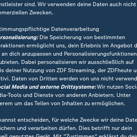
nstleister sind. Wir verwenden deine Daten auch nicht
merziellen Zwecken.
timmungspflichtige Datenverarbeitung
ersonalisierung:
Die Speicherung von bestimmten
eraktionen ermöglicht uns, dein Erlebnis im Angebot 
 an dich anzupassen und Personalisierungsfunktionen
ubieten. Dabei personalisieren wir ausschließlich auf
is deiner Nutzung von ZDF Streaming, der ZDFheute 
en USA will EU-Kommissionschef Juncker US-Präsiden
tivi. Daten von Dritten werden von uns nicht verwend
it Fakten überzeugen. Schwerpunkt soll die Verbess
ocial Media und externe Drittsysteme:
Wir nutzen Soci
gen sein.
ia-Tools und Dienste von anderen Anbietern. Unter
erem um das Teilen von Inhalten zu ermöglichen.
kannst entscheiden, für welche Zwecke wir deine Dat
ichern und verarbeiten dürfen. Dies betrifft nur dein
uell genutztes Gerät. Mit "Zustimmen" erklärst du dei