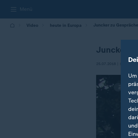
Menü
Juncker zu Gespräche
Video
heute in Europa
Juncker z
De
25.07.2018 | 16:00
Um 
prä
ver
Tec
dei
dar
und
Ein