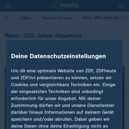
Wien: 250 Jahre Alberti
Video
heute in Europa
Wien: 250 Jahre Albertina
von Christian von Rechenberg
Deine Datenschutzeinstellungen
|
02.07.2026 | 16:00
Um dir eine optimale Website von ZDF, ZDFheute
und ZDFtivi präsentieren zu können, setzen wir
Cookies und vergleichbare Techniken ein. Einige
der eingesetzten Techniken sind unbedingt
erforderlich für unser Angebot. Mit deiner
Zustimmung dürfen wir und unsere Dienstleister
darüber hinaus Informationen auf deinem Gerät
speichern und/oder abrufen. Dabei geben wir
deine Daten ohne deine Einwilligung nicht an