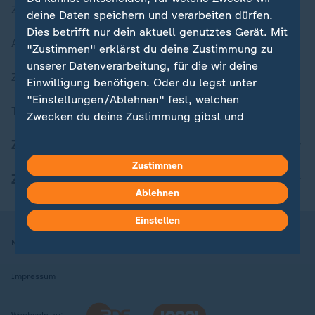
Zuletzt veröffentlicht
deine Daten speichern und verarbeiten dürfen.
Dies betrifft nur dein aktuell genutztes Gerät. Mit
Aktuelle Sendungs-Videos
"Zustimmen" erklärst du deine Zustimmung zu
unserer Datenverarbeitung, für die wir deine
ZDFheute Stories
Einwilligung benötigen. Oder du legst unter
"Einstellungen/Ablehnen" fest, welchen
Themen im Überblick
Zwecken du deine Zustimmung gibst und
welchen nicht. Deine Datenschutzeinstellungen
ZDFheute Update
kannst du jederzeit mit Wirkung für die Zukunft
Zustimmen
in deinen Einstellungen widerrufen oder ändern.
ZDFheute Apps
Ablehnen
Hier findest du das Impressum.
Weitere Informationen findest du in unserer
Einstellen
Datenschutzerklärung.
Nutzungsbedingungen
Datenschutz
Datenschutzeinstellungen
Impressum