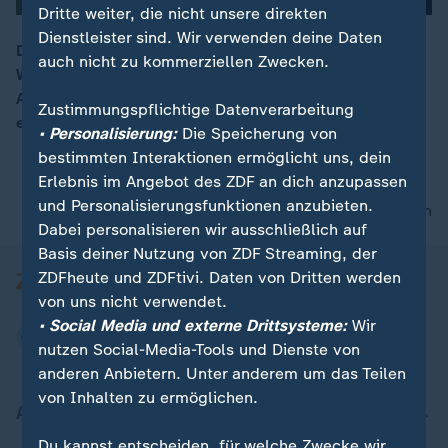
Dritte weiter, die nicht unsere direkten
Dienstleister sind. Wir verwenden deine Daten
Die Albertina feiert ihr 250-jähriges Bestehen. Das
auch nicht zu kommerziellen Zwecken.
Wiener Museum zeigt 2026 hochkarätige
00:15
Ausstellungen. Ein Höhepunkt: Dürers „Feldhase“, der
Zustimmungspflichtige Datenverarbeitung
exklusiv im Tresor besichtigt werden kann.
• Personalisierung:
Die Speicherung von
bestimmten Interaktionen ermöglicht uns, dein
Erlebnis im Angebot des ZDF an dich anzupassen
und Personalisierungsfunktionen anzubieten.
nach oben
Dabei personalisieren wir ausschließlich auf
Basis deiner Nutzung von ZDF Streaming, der
ZDFheute und ZDFtivi. Daten von Dritten werden
von uns nicht verwendet.
• Social Media und externe Drittsysteme:
Wir
nutzen Social-Media-Tools und Dienste von
anderen Anbietern. Unter anderem um das Teilen
von Inhalten zu ermöglichen.
Aktuell bei ZDFheute
Du kannst entscheiden, für welche Zwecke wir