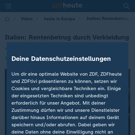
Italien: Rentenbetrug d
Video
heute in Europa
Italien: Rentenbetrug durch Verkleidung
von Barbara Lueg
Deine Datenschutzeinstellungen
|
26.11.2025 | 16:00
Um dir eine optimale Website von ZDF, ZDFheute
und ZDFtivi präsentieren zu können, setzen wir
Cookies und vergleichbare Techniken ein. Einige
der eingesetzten Techniken sind unbedingt
erforderlich für unser Angebot. Mit deiner
Zustimmung dürfen wir und unsere Dienstleister
darüber hinaus Informationen auf deinem Gerät
speichern und/oder abrufen. Dabei geben wir
deine Daten ohne deine Einwilligung nicht an