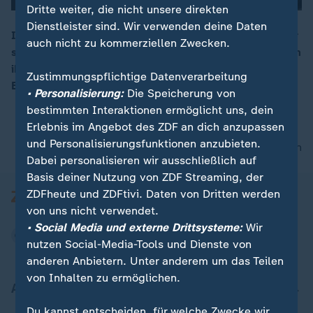
Dritte weiter, die nicht unsere direkten
Dienstleister sind. Wir verwenden deine Daten
Im norditalienischen Borgo Virgilio soll ein 57-Jähriger
auch nicht zu kommerziellen Zwecken.
sich als seine verstorbene Mutter verkleidet haben, um
00:16
ihre Rente weiter zu kassieren und flog auf. Kein
Zustimmungspflichtige Datenverarbeitung
Einzelfall in Italien
• Personalisierung:
Die Speicherung von
bestimmten Interaktionen ermöglicht uns, dein
Erlebnis im Angebot des ZDF an dich anzupassen
und Personalisierungsfunktionen anzubieten.
nach oben
Dabei personalisieren wir ausschließlich auf
Basis deiner Nutzung von ZDF Streaming, der
ZDFheute und ZDFtivi. Daten von Dritten werden
von uns nicht verwendet.
• Social Media und externe Drittsysteme:
Wir
nutzen Social-Media-Tools und Dienste von
anderen Anbietern. Unter anderem um das Teilen
von Inhalten zu ermöglichen.
Aktuell bei ZDFheute
Du kannst entscheiden, für welche Zwecke wir