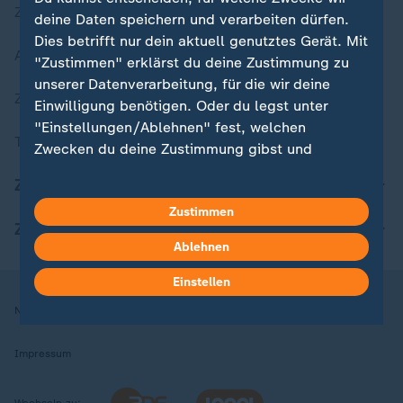
Zuletzt veröffentlicht
deine Daten speichern und verarbeiten dürfen.
Dies betrifft nur dein aktuell genutztes Gerät. Mit
Aktuelle Sendungs-Videos
"Zustimmen" erklärst du deine Zustimmung zu
unserer Datenverarbeitung, für die wir deine
ZDFheute Stories
Einwilligung benötigen. Oder du legst unter
"Einstellungen/Ablehnen" fest, welchen
Themen im Überblick
Zwecken du deine Zustimmung gibst und
welchen nicht. Deine Datenschutzeinstellungen
ZDFheute Update
kannst du jederzeit mit Wirkung für die Zukunft
Zustimmen
in deinen Einstellungen widerrufen oder ändern.
ZDFheute Apps
Ablehnen
Hier findest du das Impressum.
Weitere Informationen findest du in unserer
Einstellen
Datenschutzerklärung.
Nutzungsbedingungen
Datenschutz
Datenschutzeinstellungen
Impressum