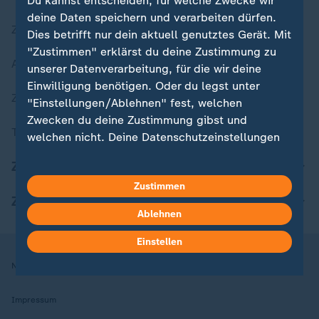
Du kannst entscheiden, für welche Zwecke wir
deine Daten speichern und verarbeiten dürfen.
Zuletzt veröffentlicht
Dies betrifft nur dein aktuell genutztes Gerät. Mit
"Zustimmen" erklärst du deine Zustimmung zu
Aktuelle Sendungs-Videos
unserer Datenverarbeitung, für die wir deine
Einwilligung benötigen. Oder du legst unter
ZDFheute Stories
"Einstellungen/Ablehnen" fest, welchen
Zwecken du deine Zustimmung gibst und
Themen im Überblick
welchen nicht. Deine Datenschutzeinstellungen
kannst du jederzeit mit Wirkung für die Zukunft
ZDFheute Update
in deinen Einstellungen widerrufen oder ändern.
Zustimmen
ZDFheute Apps
Hier findest du das Impressum.
Ablehnen
Weitere Informationen findest du in unserer
Datenschutzerklärung.
Einstellen
Nutzungsbedingungen
Datenschutz
Datenschutzeinstellungen
Impressum