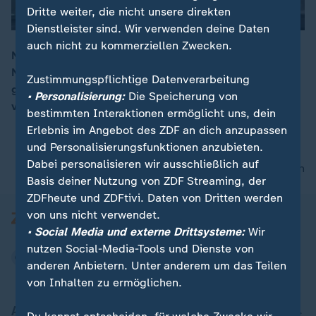
Dritte weiter, die nicht unsere direkten
Dienstleister sind. Wir verwenden deine Daten
auch nicht zu kommerziellen Zwecken.
Nach landesweitem Generalstreik und Großdemo im
November wird in 100 italienischen Städten erneut
00:16
Zustimmungspflichtige Datenverarbeitung
gestreikt, gegen einen Haushaltsplan. Er
• Personalisierung:
Die Speicherung von
vernachlässige laut Gewerkschaften Bürgerinteressen.
bestimmten Interaktionen ermöglicht uns, dein
Erlebnis im Angebot des ZDF an dich anzupassen
und Personalisierungsfunktionen anzubieten.
Dabei personalisieren wir ausschließlich auf
nach oben
Basis deiner Nutzung von ZDF Streaming, der
ZDFheute und ZDFtivi. Daten von Dritten werden
von uns nicht verwendet.
• Social Media und externe Drittsysteme:
Wir
nutzen Social-Media-Tools und Dienste von
anderen Anbietern. Unter anderem um das Teilen
von Inhalten zu ermöglichen.
Aktuell bei ZDFheute