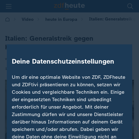
Italien: Generalstreik 
Video
heute in Europa
Italien: Generalstreik gegen
Haushaltsplan
von Barbara Lueg
Deine Datenschutzeinstellungen
|
12.12.2025 | 16:00
Um dir eine optimale Website von ZDF, ZDFheute
und ZDFtivi präsentieren zu können, setzen wir
Cookies und vergleichbare Techniken ein. Einige
der eingesetzten Techniken sind unbedingt
erforderlich für unser Angebot. Mit deiner
Zustimmung dürfen wir und unsere Dienstleister
darüber hinaus Informationen auf deinem Gerät
speichern und/oder abrufen. Dabei geben wir
deine Daten ohne deine Einwilligung nicht an