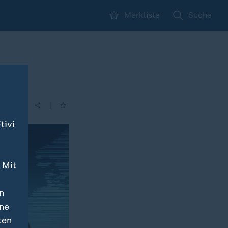
Merkliste
Suche
|
tivi
 Mit
n
ine
ten