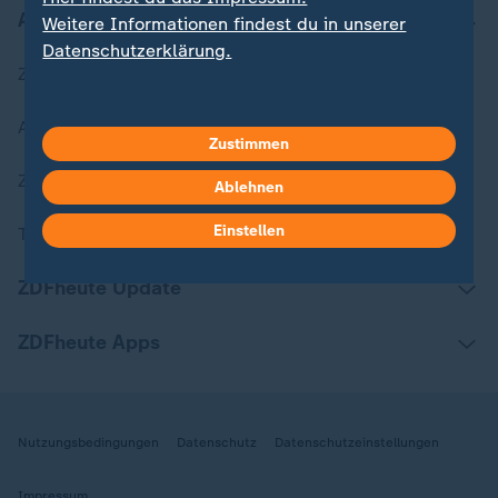
Aktuell bei ZDFheute
Weitere Informationen findest du in unserer
Datenschutzerklärung.
Zuletzt veröffentlicht
Aktuelle Sendungs-Videos
Zustimmen
ZDFheute Stories
Ablehnen
Einstellen
Themen im Überblick
ZDFheute Update
ZDFheute Apps
Nutzungsbedingungen
Datenschutz
Datenschutzeinstellungen
Impressum