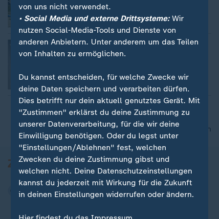
von uns nicht verwendet.
• Social Media und externe Drittsysteme:
Wir
Video
2:11
nutzen Social-Media-Tools und Dienste von
anderen Anbietern. Unter anderem um das Teilen
Niederlande: Krankenhaus für Robben
von Inhalten zu ermöglichen.
Sophie Burkhart
Du kannst entscheiden, für welche Zwecke wir
Video
2:20
deine Daten speichern und verarbeiten dürfen.
Dies betrifft nur dein aktuell genutztes Gerät. Mit
"Zustimmen" erklärst du deine Zustimmung zu
unserer Datenverarbeitung, für die wir deine
nach oben
Einwilligung benötigen. Oder du legst unter
"Einstellungen/Ablehnen" fest, welchen
Zwecken du deine Zustimmung gibst und
welchen nicht. Deine Datenschutzeinstellungen
kannst du jederzeit mit Wirkung für die Zukunft
in deinen Einstellungen widerrufen oder ändern.
Hier findest du das Impressum.