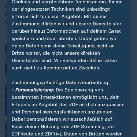
Cookies und vergleichbare Techniken ein. Einige
Mit den Themen: NATO-Gipfel in Ankara – Weiter
der eingesetzten Techniken sind unbedingt
Milliardenhilfe für Ukraine / Urlaub am Schwarzen
erforderlich für unser Angebot. Mit deiner
00:16
Meer – Tourismus leidet unter Krieg
Zustimmung dürfen wir und unsere Dienstleister
darüber hinaus Informationen auf deinem Gerät
speichern und/oder abrufen. Dabei geben wir
deine Daten ohne deine Einwilligung nicht an
NATO-Gipfel in Ankara: Tag 2
Dritte weiter, die nicht unsere direkten
Elmar Theveßen
Dienstleister sind. Wir verwenden deine Daten
auch nicht zu kommerziellen Zwecken.
Video
3:51
Zustimmungspflichtige Datenverarbeitung
EU prüft rechte ESN im Parlament
• Personalisierung:
Die Speicherung von
Ulf Röller
bestimmten Interaktionen ermöglicht uns, dein
Erlebnis im Angebot des ZDF an dich anzupassen
und Personalisierungsfunktionen anzubieten.
Video
2:16
Dabei personalisieren wir ausschließlich auf
Wie Russen im Krieg Urlaub machen
Basis deiner Nutzung von ZDF Streaming, der
Sebastian Ehm
ZDFheute und ZDFtivi. Daten von Dritten werden