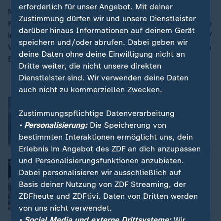
erforderlich für unser Angebot. Mit deiner
Mit den Themen: Drogenhandel in Frankreich -
Zustimmung dürfen wir und unsere Dienstleister
Florierendes Geschäft auf dem Land / Radikale Wende
00:16
darüber hinaus Informationen auf deinem Gerät
in der Asylpolitik - Schweden nach der "Brandmauer" /
speichern und/oder abrufen. Dabei geben wir
Vor der Parlamentswahl im Kosovo - Verliert Serbien an
deine Daten ohne deine Einwilligung nicht an
Einfluss?
Dritte weiter, die nicht unsere direkten
Dienstleister sind. Wir verwenden deine Daten
auch nicht zu kommerziellen Zwecken.
Schwedens radikale Asylwende
Zustimmungspflichtige Datenverarbeitung
Claas Thomsen
• Personalisierung:
Die Speicherung von
bestimmten Interaktionen ermöglicht uns, dein
Video
2:14
Erlebnis im Angebot des ZDF an dich anzupassen
und Personalisierungsfunktionen anzubieten.
Drogenkriminalität in Frankreich
Dabei personalisieren wir ausschließlich auf
Thomas Walde
Basis deiner Nutzung von ZDF Streaming, der
ZDFheute und ZDFtivi. Daten von Dritten werden
Video
2:12
von uns nicht verwendet.
• Social Media und externe Drittsysteme:
Wir