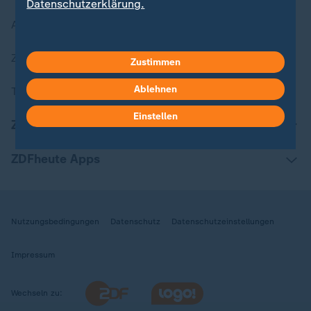
Datenschutzerklärung.
Aktuelle Sendungs-Videos
ZDFheute Stories
Zustimmen
Ablehnen
Themen im Überblick
Einstellen
ZDFheute Update
ZDFheute Apps
Nutzungsbedingungen
Datenschutz
Datenschutzeinstellungen
Impressum
Wechseln zu: