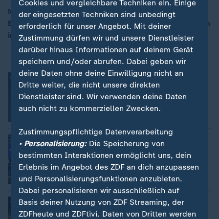
Cookies und vergleichbare Techniken ein. Einige
Mit den Themen: EU-Gipfel in Montenegro -
der eingesetzten Techniken sind unbedingt
Beitrittskandidaten auf dem Balkan / Wirtschaftsforum
erforderlich für unser Angebot. Mit deiner
00:17
in St. Petersburg - Putins Rede zur Weltpolitik
Zustimmung dürfen wir und unsere Dienstleister
darüber hinaus Informationen auf deinem Gerät
speichern und/oder abrufen. Dabei geben wir
deine Daten ohne deine Einwilligung nicht an
Montenegro: Westbalkan-Gipfel
Dritte weiter, die nicht unsere direkten
gestartet
Dienstleister sind. Wir verwenden deine Daten
Ulf Röller
auch nicht zu kommerziellen Zwecken.
Video
3:58
Zustimmungspflichtige Datenverarbeitung
Wirtschaftsforum in Sankt Petersburg
• Personalisierung:
Die Speicherung von
Felix Klauser
bestimmten Interaktionen ermöglicht uns, dein
Erlebnis im Angebot des ZDF an dich anzupassen
und Personalisierungsfunktionen anzubieten.
Video
1:50
Dabei personalisieren wir ausschließlich auf
Ukraine: Selenskyj schreibt Brief an
Basis deiner Nutzung von ZDF Streaming, der
Putin
ZDFheute und ZDFtivi. Daten von Dritten werden