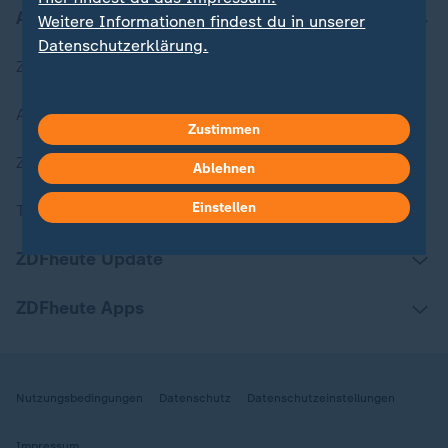
Aktuell bei ZDFheute
Weitere Informationen findest du in unserer
Datenschutzerklärung.
Zuletzt veröffentlicht
Aktuelle Sendungs-Videos
Zustimmen
ZDFheute Stories
Ablehnen
Einstellen
Themen im Überblick
ZDFheute Update
ZDFheute Apps
Nutzungsbedingungen
Datenschutz
Datenschutzeinstellungen
Impressum