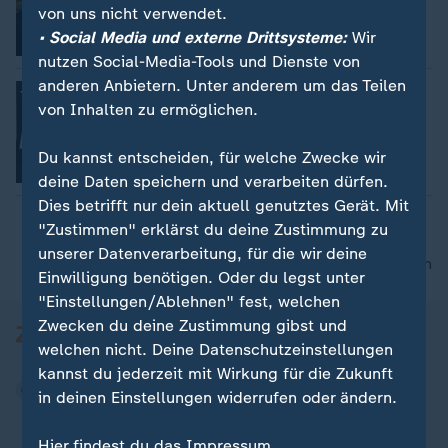
Dara Hassanzadeh
von uns nicht verwendet.
• Social Media und externe Drittsysteme:
Wir
Video
1:18
nutzen Social-Media-Tools und Dienste von
anderen Anbietern. Unter anderem um das Teilen
Premiere in London: Disclosure Day
von Inhalten zu ermöglichen.
Britta Jäger
Du kannst entscheiden, für welche Zwecke wir
Video
2:25
deine Daten speichern und verarbeiten dürfen.
Dies betrifft nur dein aktuell genutztes Gerät. Mit
"Zustimmen" erklärst du deine Zustimmung zu
unserer Datenverarbeitung, für die wir deine
nach oben
Einwilligung benötigen. Oder du legst unter
"Einstellungen/Ablehnen" fest, welchen
Zwecken du deine Zustimmung gibst und
welchen nicht. Deine Datenschutzeinstellungen
kannst du jederzeit mit Wirkung für die Zukunft
in deinen Einstellungen widerrufen oder ändern.
Hier findest du das Impressum.