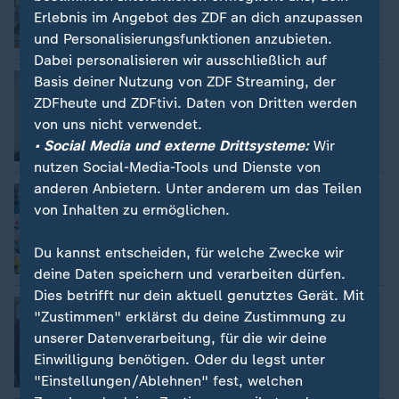
Erlebnis im Angebot des ZDF an dich anzupassen
und Personalisierungsfunktionen anzubieten.
Video
1:56
Dabei personalisieren wir ausschließlich auf
Präsidentschaftswahl in Rumänien
Basis deiner Nutzung von ZDF Streaming, der
Christian von Rechenberg
ZDFheute und ZDFtivi. Daten von Dritten werden
von uns nicht verwendet.
• Social Media und externe Drittsysteme:
Wir
Video
3:34
nutzen Social-Media-Tools und Dienste von
anderen Anbietern. Unter anderem um das Teilen
Wie gefährlich ist Mikroplastik?
von Inhalten zu ermöglichen.
Christina-Maria Pfersdorf
Du kannst entscheiden, für welche Zwecke wir
Video
1:44
deine Daten speichern und verarbeiten dürfen.
Dies betrifft nur dein aktuell genutztes Gerät. Mit
Schwere Steine - Starke Frauen
"Zustimmen" erklärst du deine Zustimmung zu
Linda Kierstan
unserer Datenverarbeitung, für die wir deine
Einwilligung benötigen. Oder du legst unter
Video
2:19
"Einstellungen/Ablehnen" fest, welchen