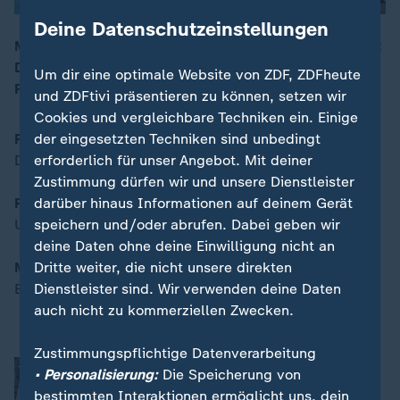
Deine Datenschutzeinstellungen
Mit den Themen: Frachtflugzeug in Litauen abgestürzt:
Deutschland schickt Ermittler/ Präsidentenwahl in
Um dir eine optimale Website von ZDF, ZDFheute
00:17
Rumänien: Ultra-rechter Kandidat vorn
und ZDFtivi präsentieren zu können, setzen wir
Cookies und vergleichbare Techniken ein. Einige
der eingesetzten Techniken sind unbedingt
Frachtflugzeug in Litauen abgestürzt
erforderlich für unser Angebot. Mit deiner
Deutschland schickt Ermittler
Zustimmung dürfen wir und unsere Dienstleister
darüber hinaus Informationen auf deinem Gerät
Präsidentenwahl in Rumänien
speichern und/oder abrufen. Dabei geben wir
Ultrarechter Kandidat vorn
deine Daten ohne deine Einwilligung nicht an
Dritte weiter, die nicht unsere direkten
Moderation:
Dienstleister sind. Wir verwenden deine Daten
Bobby Cherian
auch nicht zu kommerziellen Zwecken.
Zustimmungspflichtige Datenverarbeitung
Flugzeugabsturz in Litauen
• Personalisierung:
Die Speicherung von
Natalie Steger
bestimmten Interaktionen ermöglicht uns, dein