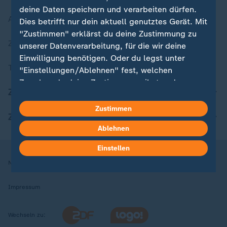
deine Daten speichern und verarbeiten dürfen.
Aktuelle Sendungs-Videos
Dies betrifft nur dein aktuell genutztes Gerät. Mit
"Zustimmen" erklärst du deine Zustimmung zu
ZDFheute Stories
unserer Datenverarbeitung, für die wir deine
Einwilligung benötigen. Oder du legst unter
Themen im Überblick
"Einstellungen/Ablehnen" fest, welchen
Zwecken du deine Zustimmung gibst und
ZDFheute Update
welchen nicht. Deine Datenschutzeinstellungen
kannst du jederzeit mit Wirkung für die Zukunft
Zustimmen
ZDFheute Apps
in deinen Einstellungen widerrufen oder ändern.
Ablehnen
Hier findest du das Impressum.
Einstellen
Weitere Informationen findest du in unserer
Nutzungsbedingungen
Datenschutz
Datenschutzeinstellungen
Datenschutzerklärung.
Impressum
Wechseln zu: