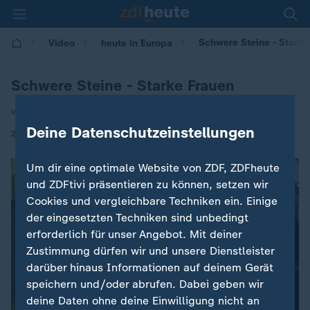
Schwere Steine - Starke
Video
heute in Europa
Schwere Steine - Starke Frauen
von Linda Kierstan
Deine Datenschutzeinstellungen
|
25.11.2024 | 16:00
Um dir eine optimale Website von ZDF, ZDFheute
und ZDFtivi präsentieren zu können, setzen wir
Cookies und vergleichbare Techniken ein. Einige
der eingesetzten Techniken sind unbedingt
erforderlich für unser Angebot. Mit deiner
Zustimmung dürfen wir und unsere Dienstleister
darüber hinaus Informationen auf deinem Gerät
speichern und/oder abrufen. Dabei geben wir
deine Daten ohne deine Einwilligung nicht an