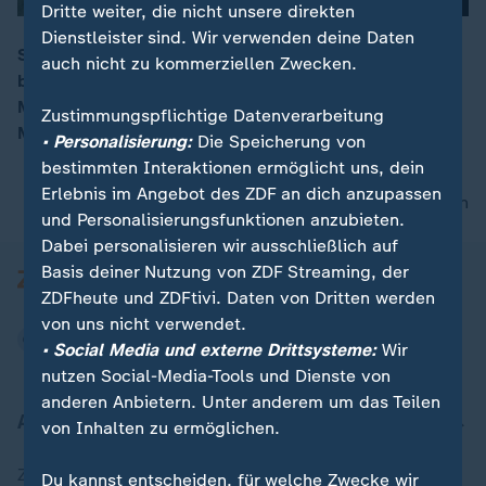
Dritte weiter, die nicht unsere direkten
Dienstleister sind. Wir verwenden deine Daten
Sie stemmen Felsen, so schwer wie Kühlschränke. Die
auch nicht zu kommerziellen Zwecken.
baskischen Steinheberinnen gewinnen in Nordspanien
00:16
Meistertitel. Sie dringen damit erfolgreich in eine
Zustimmungspflichtige Datenverarbeitung
Männerdomäne vor.
• Personalisierung:
Die Speicherung von
bestimmten Interaktionen ermöglicht uns, dein
Erlebnis im Angebot des ZDF an dich anzupassen
nach oben
und Personalisierungsfunktionen anzubieten.
Dabei personalisieren wir ausschließlich auf
Basis deiner Nutzung von ZDF Streaming, der
ZDFheute und ZDFtivi. Daten von Dritten werden
von uns nicht verwendet.
• Social Media und externe Drittsysteme:
Wir
nutzen Social-Media-Tools und Dienste von
anderen Anbietern. Unter anderem um das Teilen
Aktuell bei ZDFheute
von Inhalten zu ermöglichen.
Zuletzt veröffentlicht
Du kannst entscheiden, für welche Zwecke wir