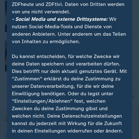
Fußball und häusliche Gewalt in
ZDFheute und ZDFtivi. Daten von Dritten werden
England
von uns nicht verwendet.
Renée Severin
• Social Media und externe Drittsysteme:
Wir
nutzen Social-Media-Tools und Dienste von
Video
2:04
anderen Anbietern. Unter anderem um das Teilen
von Inhalten zu ermöglichen.
Ukraine: Wassermelonen für die Armee
Henner Hebestreit
Du kannst entscheiden, für welche Zwecke wir
deine Daten speichern und verarbeiten dürfen.
Video
2:17
Dies betrifft nur dein aktuell genutztes Gerät. Mit
"Zustimmen" erklärst du deine Zustimmung zu
unserer Datenverarbeitung, für die wir deine
Einwilligung benötigen. Oder du legst unter
nach oben
"Einstellungen/Ablehnen" fest, welchen
Zwecken du deine Zustimmung gibst und
welchen nicht. Deine Datenschutzeinstellungen
kannst du jederzeit mit Wirkung für die Zukunft
in deinen Einstellungen widerrufen oder ändern.