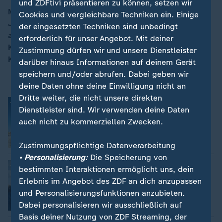
und ZDFtivi präsentieren zu können, setzen wir
Mit den Themen: Demonstration für Freiheit –
Cookies und vergleichbare Techniken ein. Einige
Jahrestag baltischer Menschenkette / Siegessymbol
der eingesetzten Techniken sind unbedingt
00:15
als Spende – Wassermelonen für ukrainische Armee /
erforderlich für unser Angebot. Mit deiner
Kinderarmut in Frankreich – Ferientag für vergessene
Zustimmung dürfen wir und unsere Dienstleister
Kinder
darüber hinaus Informationen auf deinem Gerät
speichern und/oder abrufen. Dabei geben wir
deine Daten ohne deine Einwilligung nicht an
Dritte weiter, die nicht unsere direkten
„Ferientag der Vergessenen“ in
Dienstleister sind. Wir verwenden deine Daten
Frankreich
auch nicht zu kommerziellen Zwecken.
Anna Warsberg
Video
2:10
Zustimmungspflichtige Datenverarbeitung
• Personalisierung:
Die Speicherung von
Baltikum: Menschenkette für den
bestimmten Interaktionen ermöglicht uns, dein
Frieden
Erlebnis im Angebot des ZDF an dich anzupassen
Natalie Suzanne Steger
und Personalisierungsfunktionen anzubieten.
Dabei personalisieren wir ausschließlich auf
Video
2:30
Basis deiner Nutzung von ZDF Streaming, der