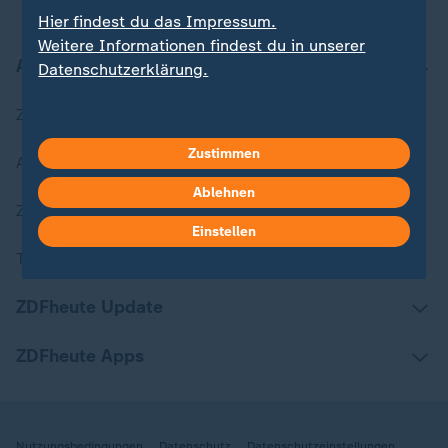
Hier findest du das Impressum.
Weitere Informationen findest du in unserer
Aktuell bei ZDFheute
Datenschutzerklärung.
Zuletzt veröffentlicht
Zustimmen
Aktuelle Sendungs-Videos
Ablehnen
ZDFheute Stories
Einstellen
Themen im Überblick
ZDFheute Update
ZDFheute Apps
Nutzungsbedingungen
Datenschutz
Datenschutzeinstellungen