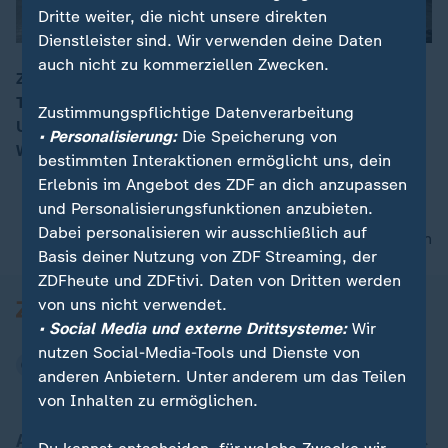
Dritte weiter, die nicht unsere direkten
Dienstleister sind. Wir verwenden deine Daten
auch nicht zu kommerziellen Zwecken.
Zum ersten Mal ist Schweden Gastgeber eines NATO-
Treffens auf Ministerebene. Themen sind der weitere
00:16
Zustimmungspflichtige Datenverarbeitung
Umgang mit den Verteidigungsausgaben sowie die
• Personalisierung:
Die Speicherung von
Weiterführung der Unterstützung der Ukraine.
bestimmten Interaktionen ermöglicht uns, dein
Erlebnis im Angebot des ZDF an dich anzupassen
und Personalisierungsfunktionen anzubieten.
Dabei personalisieren wir ausschließlich auf
nach oben
Basis deiner Nutzung von ZDF Streaming, der
ZDFheute und ZDFtivi. Daten von Dritten werden
von uns nicht verwendet.
• Social Media und externe Drittsysteme:
Wir
nutzen Social-Media-Tools und Dienste von
anderen Anbietern. Unter anderem um das Teilen
von Inhalten zu ermöglichen.
Aktuell bei ZDFheute