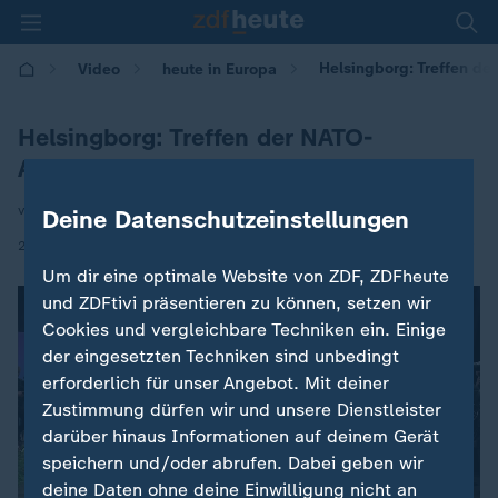
Helsingborg: Treffen de
Video
heute in Europa
Helsingborg: Treffen der NATO-
Außenminister
von Isabelle Schaefers
Deine Datenschutzeinstellungen
|
22.05.2026 | 16:00
Um dir eine optimale Website von ZDF, ZDFheute
und ZDFtivi präsentieren zu können, setzen wir
Cookies und vergleichbare Techniken ein. Einige
der eingesetzten Techniken sind unbedingt
erforderlich für unser Angebot. Mit deiner
Zustimmung dürfen wir und unsere Dienstleister
darüber hinaus Informationen auf deinem Gerät
speichern und/oder abrufen. Dabei geben wir
deine Daten ohne deine Einwilligung nicht an