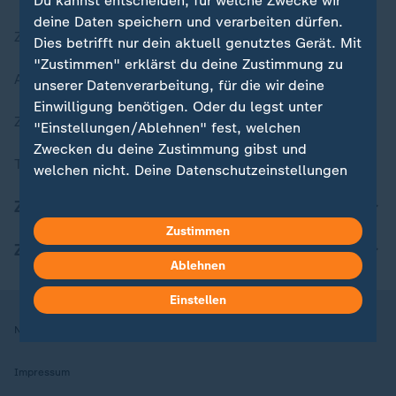
Du kannst entscheiden, für welche Zwecke wir
deine Daten speichern und verarbeiten dürfen.
Zuletzt veröffentlicht
Dies betrifft nur dein aktuell genutztes Gerät. Mit
"Zustimmen" erklärst du deine Zustimmung zu
Aktuelle Sendungs-Videos
unserer Datenverarbeitung, für die wir deine
Einwilligung benötigen. Oder du legst unter
ZDFheute Stories
"Einstellungen/Ablehnen" fest, welchen
Zwecken du deine Zustimmung gibst und
Themen im Überblick
welchen nicht. Deine Datenschutzeinstellungen
kannst du jederzeit mit Wirkung für die Zukunft
ZDFheute Update
in deinen Einstellungen widerrufen oder ändern.
Zustimmen
ZDFheute Apps
Hier findest du das Impressum.
Ablehnen
Weitere Informationen findest du in unserer
Datenschutzerklärung.
Einstellen
Nutzungsbedingungen
Datenschutz
Datenschutzeinstellungen
Impressum