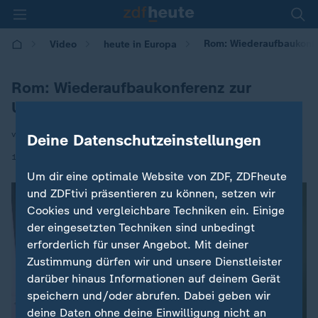
Rom: Wiederaufbaukonfe
Video
heute in Europa
Rom: Wiederaufbaukonferenz zur
Ukraine
von Dara Hassanzadeh
Deine Datenschutzeinstellungen
|
10.07.2025 | 16:00
Um dir eine optimale Website von ZDF, ZDFheute
und ZDFtivi präsentieren zu können, setzen wir
Cookies und vergleichbare Techniken ein. Einige
der eingesetzten Techniken sind unbedingt
erforderlich für unser Angebot. Mit deiner
Zustimmung dürfen wir und unsere Dienstleister
darüber hinaus Informationen auf deinem Gerät
speichern und/oder abrufen. Dabei geben wir
deine Daten ohne deine Einwilligung nicht an