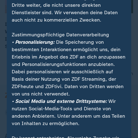
Dritte weiter, die nicht unsere direkten
Dienstleister sind. Wir verwenden deine Daten
auch nicht zu kommerziellen Zwecken.
In Rom beraten Unterstützerstaaten über den
Wiederaufbau der Ukraine. Im Fokus stehen
00:16
Zustimmungspflichtige Datenverarbeitung
Infrastrukturhilfen. Auch Kanzler Merz und Präsident
• Personalisierung:
Die Speicherung von
Selenskyj sind dabei.
bestimmten Interaktionen ermöglicht uns, dein
Erlebnis im Angebot des ZDF an dich anzupassen
und Personalisierungsfunktionen anzubieten.
Dabei personalisieren wir ausschließlich auf
nach oben
Basis deiner Nutzung von ZDF Streaming, der
ZDFheute und ZDFtivi. Daten von Dritten werden
von uns nicht verwendet.
• Social Media und externe Drittsysteme:
Wir
nutzen Social-Media-Tools und Dienste von
anderen Anbietern. Unter anderem um das Teilen
von Inhalten zu ermöglichen.
Aktuell bei ZDFheute