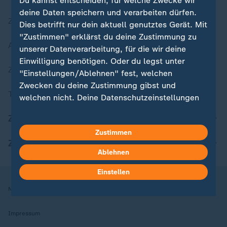
Du kannst entscheiden, für welche Zwecke wir
deine Daten speichern und verarbeiten dürfen.
Zuletzt veröffentlicht
Dies betrifft nur dein aktuell genutztes Gerät. Mit
"Zustimmen" erklärst du deine Zustimmung zu
Aktuelle Sendungs-Videos
unserer Datenverarbeitung, für die wir deine
Einwilligung benötigen. Oder du legst unter
ZDFheute Stories
"Einstellungen/Ablehnen" fest, welchen
Zwecken du deine Zustimmung gibst und
Themen im Überblick
welchen nicht. Deine Datenschutzeinstellungen
kannst du jederzeit mit Wirkung für die Zukunft
ZDFheute Update
in deinen Einstellungen widerrufen oder ändern.
Zustimmen
ZDFheute Apps
Hier findest du das Impressum.
Ablehnen
Weitere Informationen findest du in unserer
Datenschutzerklärung.
Einstellen
Nutzungsbedingungen
Datenschutz
Datenschutzeinstellungen
Impressum