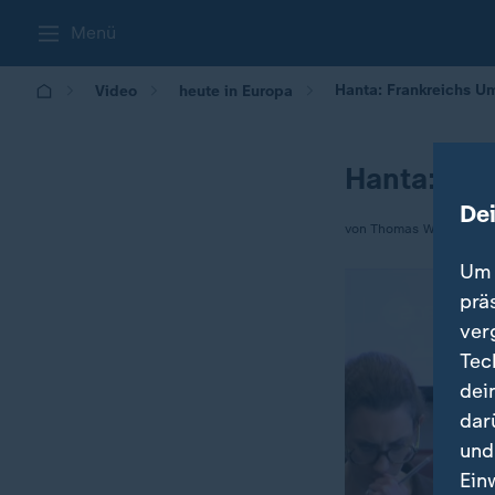
Menü
Hanta: Frankreichs U
Video
heute in Europa
Hanta: Fra
De
von Thomas Walde
Um 
prä
ver
Tec
dei
dar
und
Ein