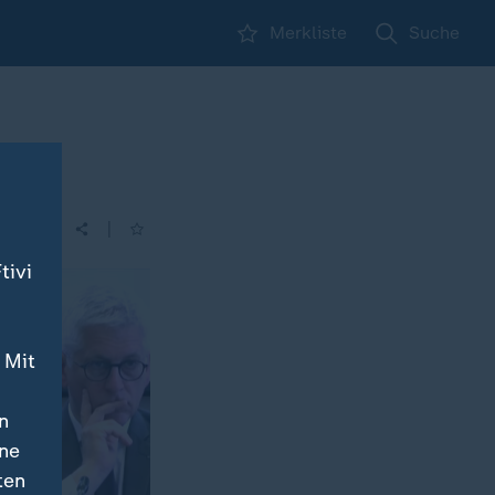
Merkliste
Suche
|
| 16:00
tivi
 Mit
n
ine
ten