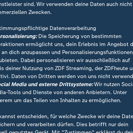
nstleister sind. Wir verwenden deine Daten auch nicht
merziellen Zwecken.
timmungspflichtige Datenverarbeitung
ersonalisierung:
Die Speicherung von bestimmten
eraktionen ermöglicht uns, dein Erlebnis im Angebot 
 an dich anzupassen und Personalisierungsfunktionen
ubieten. Dabei personalisieren wir ausschließlich auf
is deiner Nutzung von ZDF Streaming, der ZDFheute 
Kreuzfahrtschiffes sowie Kontaktpersonen werden ni
tivi. Daten von Dritten werden von uns nicht verwend
n verbringen ihre Quarantäne in Krankenhäusern. Das i
ocial Media und externe Drittsysteme:
Wir nutzen Soci
Corona-Zeit.
ia-Tools und Dienste von anderen Anbietern. Unter
erem um das Teilen von Inhalten zu ermöglichen.
kannst entscheiden, für welche Zwecke wir deine Dat
ichern und verarbeiten dürfen. Dies betrifft nur dein
uell genutztes Gerät. Mit "Zustimmen" erklärst du dei