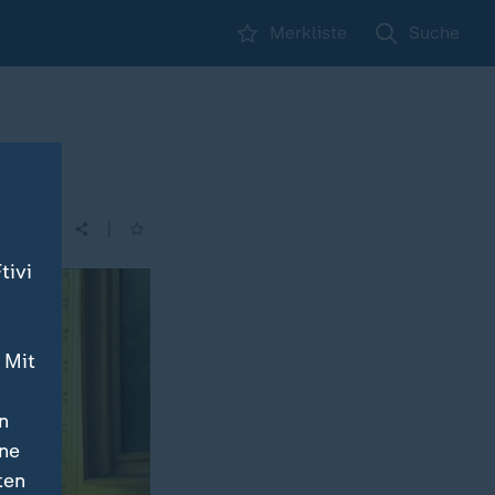
Merkliste
Suche
|
| 16:00
tivi
 Mit
n
ine
ten