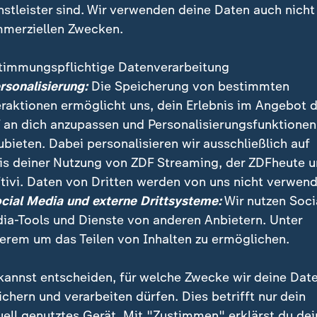
nstleister sind. Wir verwenden deine Daten auch nicht
merziellen Zwecken.
timmungspflichtige Datenverarbeitung
ersonalisierung:
Die Speicherung von bestimmten
eraktionen ermöglicht uns, dein Erlebnis im Angebot 
 an dich anzupassen und Personalisierungsfunktionen
ubieten. Dabei personalisieren wir ausschließlich auf
is deiner Nutzung von ZDF Streaming, der ZDFheute 
, Ex-Handelsminister und Ex-britischer Botschafter i
tivi. Daten von Dritten werden von uns nicht verwend
einer Verbindungen zum Sexualstraftäter Epstein fe
ocial Media und externe Drittsysteme:
Wir nutzen Soci
issbrauch.
ia-Tools und Dienste von anderen Anbietern. Unter
erem um das Teilen von Inhalten zu ermöglichen.
kannst entscheiden, für welche Zwecke wir deine Dat
ichern und verarbeiten dürfen. Dies betrifft nur dein
uell genutztes Gerät. Mit "Zustimmen" erklärst du dei