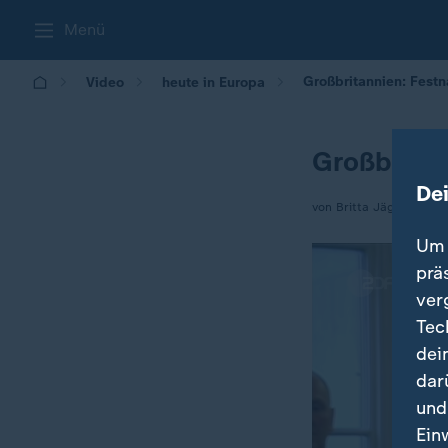
Menü
Großbritannien: Fest
Video
heute in Europa
Großbrita
De
von Britta Jäger
Um 
prä
ver
Tec
dei
dar
und
Ein