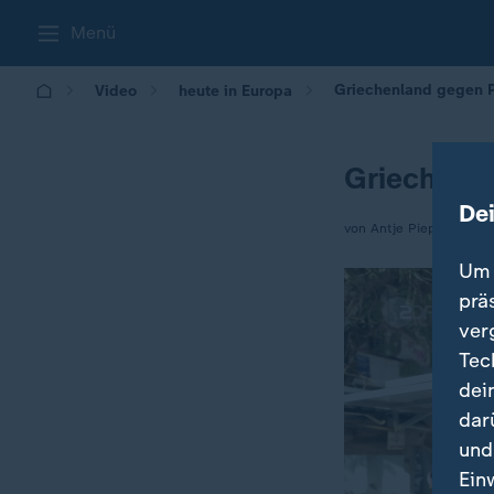
Menü
Griechenland gegen 
Video
heute in Europa
Griechenl
De
von Antje Pieper
Um 
prä
ver
Tec
dei
dar
und
Ein