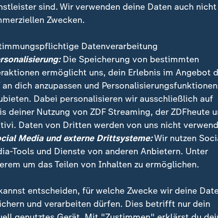
nstleister sind. Wir verwenden deine Daten auch nicht
merziellen Zwecken.
timmungspflichtige Datenverarbeitung
ersonalisierung:
Die Speicherung von bestimmten
eraktionen ermöglicht uns, dein Erlebnis im Angebot 
 an dich anzupassen und Personalisierungsfunktionen
ubieten. Dabei personalisieren wir ausschließlich auf
is deiner Nutzung von ZDF Streaming, der ZDFheute 
Griechenland sollen pauschal besteuert werden. Be
tivi. Daten von Dritten werden von uns nicht verwend
wie Berufserfahrung, aber nicht nach dem tatsächlic
ocial Media und externe Drittsysteme:
Wir nutzen Soci
nehmer in den Streik.
ia-Tools und Dienste von anderen Anbietern. Unter
erem um das Teilen von Inhalten zu ermöglichen.
kannst entscheiden, für welche Zwecke wir deine Dat
ichern und verarbeiten dürfen. Dies betrifft nur dein
uell genutztes Gerät. Mit "Zustimmen" erklärst du dei