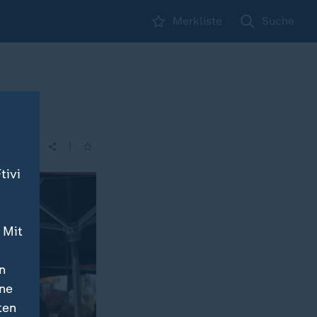
Merkliste
Suche
|
| 16:00
tivi
 Mit
n
ine
ten