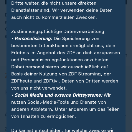
Dritte weiter, die nicht unsere direkten
Dienstleister sind. Wir verwenden deine Daten
Die britischen Konservativen müssen sich neu
auch nicht zu kommerziellen Zwecken.
aufstellen und einen neuen Vorsitzenden bestimmen.
00:16
Gleichzeitig veröffentlicht Ex-Premier Boris Johnson
Zustimmungspflichtige Datenverarbeitung
ein neues Buch.
• Personalisierung:
Die Speicherung von
bestimmten Interaktionen ermöglicht uns, dein
Erlebnis im Angebot des ZDF an dich anzupassen
nach oben
und Personalisierungsfunktionen anzubieten.
Dabei personalisieren wir ausschließlich auf
Basis deiner Nutzung von ZDF Streaming, der
ZDFheute und ZDFtivi. Daten von Dritten werden
von uns nicht verwendet.
• Social Media und externe Drittsysteme:
Wir
nutzen Social-Media-Tools und Dienste von
anderen Anbietern. Unter anderem um das Teilen
Aktuell bei ZDFheute
von Inhalten zu ermöglichen.
Zuletzt veröffentlicht
Du kannst entscheiden, für welche Zwecke wir