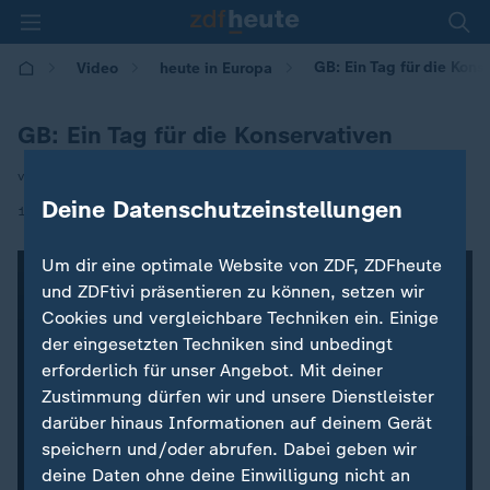
GB: Ein Tag für die Kons
Video
heute in Europa
GB: Ein Tag für die Konservativen
von Yacin Hehrlein
Deine Datenschutzeinstellungen
|
10.10.2024 | 16:00
Um dir eine optimale Website von ZDF, ZDFheute
und ZDFtivi präsentieren zu können, setzen wir
Cookies und vergleichbare Techniken ein. Einige
der eingesetzten Techniken sind unbedingt
erforderlich für unser Angebot. Mit deiner
Zustimmung dürfen wir und unsere Dienstleister
darüber hinaus Informationen auf deinem Gerät
speichern und/oder abrufen. Dabei geben wir
deine Daten ohne deine Einwilligung nicht an