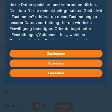
deine Daten speichern und verarbeiten dürfen.
Aktuelle Sendungs-Videos
Dies betrifft nur dein aktuell genutztes Gerät. Mit
"Zustimmen" erklärst du deine Zustimmung zu
ZDFheute Stories
unserer Datenverarbeitung, für die wir deine
Einwilligung benötigen. Oder du legst unter
Themen im Überblick
"Einstellungen/Ablehnen" fest, welchen
Zwecken du deine Zustimmung gibst und
ZDFheute Update
welchen nicht. Deine Datenschutzeinstellungen
kannst du jederzeit mit Wirkung für die Zukunft
Zustimmen
ZDFheute Apps
in deinen Einstellungen widerrufen oder ändern.
Ablehnen
Hier findest du das Impressum.
Einstellen
Weitere Informationen findest du in unserer
Nutzungsbedingungen
Datenschutz
Datenschutzeinstellungen
Datenschutzerklärung.
Impressum
Wechseln zu: