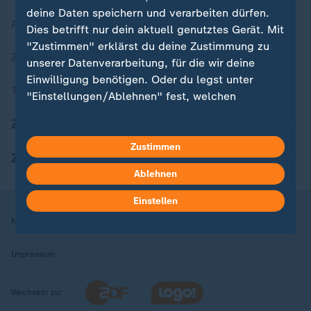
deine Daten speichern und verarbeiten dürfen.
Aktuelle Sendungs-Videos
Dies betrifft nur dein aktuell genutztes Gerät. Mit
"Zustimmen" erklärst du deine Zustimmung zu
ZDFheute Stories
unserer Datenverarbeitung, für die wir deine
Einwilligung benötigen. Oder du legst unter
Themen im Überblick
"Einstellungen/Ablehnen" fest, welchen
Zwecken du deine Zustimmung gibst und
ZDFheute Update
welchen nicht. Deine Datenschutzeinstellungen
kannst du jederzeit mit Wirkung für die Zukunft
Zustimmen
ZDFheute Apps
in deinen Einstellungen widerrufen oder ändern.
Ablehnen
Hier findest du das Impressum.
Einstellen
Weitere Informationen findest du in unserer
Nutzungsbedingungen
Datenschutz
Datenschutzeinstellungen
Datenschutzerklärung.
Impressum
Wechseln zu: