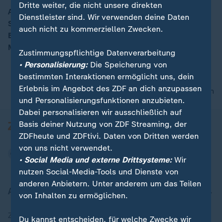
Dritte weiter, die nicht unsere direkten
Am 12. Januar 1976 starb die berühmte Krimiautorin.
Dienstleister sind. Wir verwenden deine Daten
Sie schrieb 29 Theaterstücke und 66 Detektivromane.
00:15
auch nicht zu kommerziellen Zwecken.
Bis heute haben sich ihre Werke etwa zwei Milliarden
Mal verkauft.
Zustimmungspflichtige Datenverarbeitung
• Personalisierung:
Die Speicherung von
bestimmten Interaktionen ermöglicht uns, dein
Erlebnis im Angebot des ZDF an dich anzupassen
nach oben
und Personalisierungsfunktionen anzubieten.
Dabei personalisieren wir ausschließlich auf
Basis deiner Nutzung von ZDF Streaming, der
ZDFheute und ZDFtivi. Daten von Dritten werden
von uns nicht verwendet.
• Social Media und externe Drittsysteme:
Wir
nutzen Social-Media-Tools und Dienste von
anderen Anbietern. Unter anderem um das Teilen
Aktuell bei ZDFheute
von Inhalten zu ermöglichen.
Zuletzt veröffentlicht
Du kannst entscheiden, für welche Zwecke wir