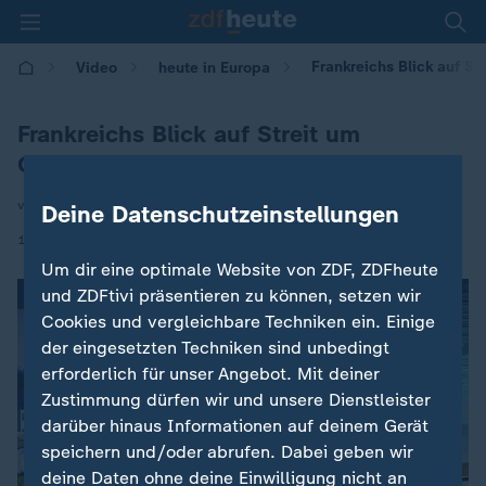
Frankreichs Blick auf St
Video
heute in Europa
Frankreichs Blick auf Streit um
Grönland
von Andreas Klinner, Anna Warsberg
Deine Datenschutzeinstellungen
|
15.01.2026 | 16:00
Um dir eine optimale Website von ZDF, ZDFheute
und ZDFtivi präsentieren zu können, setzen wir
Cookies und vergleichbare Techniken ein. Einige
der eingesetzten Techniken sind unbedingt
erforderlich für unser Angebot. Mit deiner
Zustimmung dürfen wir und unsere Dienstleister
darüber hinaus Informationen auf deinem Gerät
speichern und/oder abrufen. Dabei geben wir
deine Daten ohne deine Einwilligung nicht an