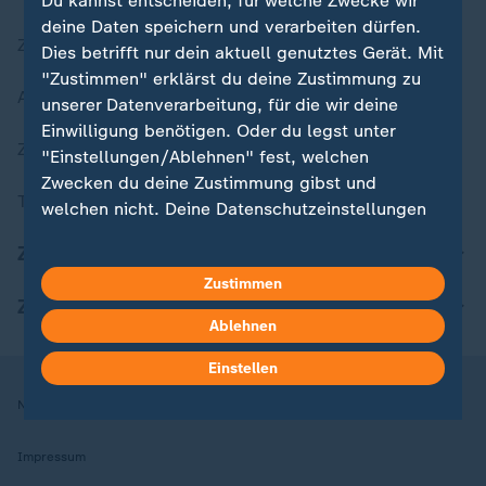
Du kannst entscheiden, für welche Zwecke wir
deine Daten speichern und verarbeiten dürfen.
Zuletzt veröffentlicht
Dies betrifft nur dein aktuell genutztes Gerät. Mit
"Zustimmen" erklärst du deine Zustimmung zu
Aktuelle Sendungs-Videos
unserer Datenverarbeitung, für die wir deine
Einwilligung benötigen. Oder du legst unter
ZDFheute Stories
"Einstellungen/Ablehnen" fest, welchen
Zwecken du deine Zustimmung gibst und
Themen im Überblick
welchen nicht. Deine Datenschutzeinstellungen
kannst du jederzeit mit Wirkung für die Zukunft
ZDFheute Update
in deinen Einstellungen widerrufen oder ändern.
Zustimmen
ZDFheute Apps
Hier findest du das Impressum.
Ablehnen
Weitere Informationen findest du in unserer
Datenschutzerklärung.
Einstellen
Nutzungsbedingungen
Datenschutz
Datenschutzeinstellungen
Impressum