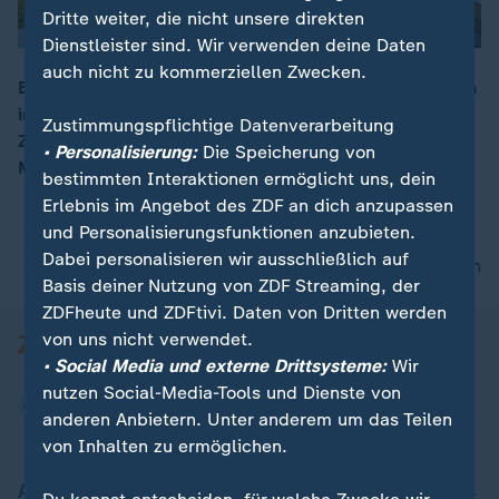
Dritte weiter, die nicht unsere direkten
Dienstleister sind. Wir verwenden deine Daten
auch nicht zu kommerziellen Zwecken.
Europäische Soldaten machen eine Erkundungsmission
in Grönland, auch Frankreich ist beteiligt. Welchen
00:17
Zustimmungspflichtige Datenverarbeitung
Zweck hat diese Mission für Frankreich und wie ist
• Personalisierung:
Die Speicherung von
Macrons Verhältnis zu Trump?
bestimmten Interaktionen ermöglicht uns, dein
Erlebnis im Angebot des ZDF an dich anzupassen
und Personalisierungsfunktionen anzubieten.
Dabei personalisieren wir ausschließlich auf
nach oben
Basis deiner Nutzung von ZDF Streaming, der
ZDFheute und ZDFtivi. Daten von Dritten werden
von uns nicht verwendet.
• Social Media und externe Drittsysteme:
Wir
nutzen Social-Media-Tools und Dienste von
anderen Anbietern. Unter anderem um das Teilen
von Inhalten zu ermöglichen.
Aktuell bei ZDFheute