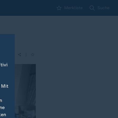
Merkliste
Suche
|
| 16:00
tivi
 Mit
n
ine
ten