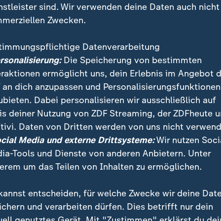
nstleister sind. Wir verwenden deine Daten auch nicht
merziellen Zwecken.
timmungspflichtige Datenverarbeitung
ersonalisierung:
Die Speicherung von bestimmten
eraktionen ermöglicht uns, dein Erlebnis im Angebot 
 an dich anzupassen und Personalisierungsfunktionen
ubieten. Dabei personalisieren wir ausschließlich auf
is deiner Nutzung von ZDF Streaming, der ZDFheute 
h in einem Pflegeheim in Irland. Der Kontakt mit den 
tivi. Daten von Dritten werden von uns nicht verwend
n und die Gesundheit und zaubert den Bewohnern ein
ocial Media und externe Drittsysteme:
Wir nutzen Soci
ia-Tools und Dienste von anderen Anbietern. Unter
erem um das Teilen von Inhalten zu ermöglichen.
kannst entscheiden, für welche Zwecke wir deine Dat
ichern und verarbeiten dürfen. Dies betrifft nur dein
uell genutztes Gerät. Mit "Zustimmen" erklärst du dei