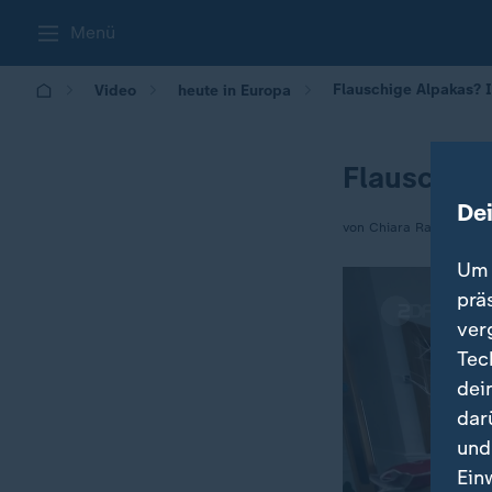
Menü
Flauschige Alpakas? 
Video
heute in Europa
Flauschige
De
von Chiara Raber
Um 
prä
ver
Tec
dei
dar
und
Ein