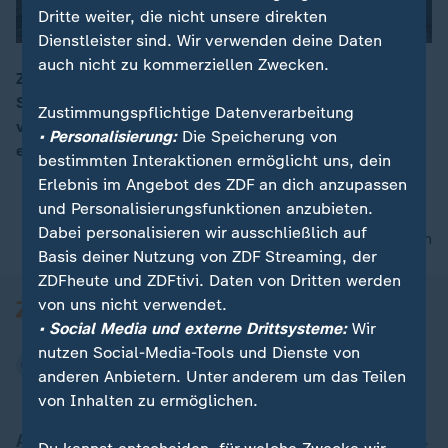
Dritte weiter, die nicht unsere direkten
Dienstleister sind. Wir verwenden deine Daten
auch nicht zu kommerziellen Zwecken.
Zwischen Tierschutz und Existenzangst: Um die
Sterblichkeit von Delfinen auf Nahrungssuche zu
00:15
Zustimmungspflichtige Datenverarbeitung
verringern, dürfen Boote über 8 m Länge im Winter
• Personalisierung:
Die Speicherung von
einen Monat lang nicht fischen.
bestimmten Interaktionen ermöglicht uns, dein
Erlebnis im Angebot des ZDF an dich anzupassen
und Personalisierungsfunktionen anzubieten.
Dabei personalisieren wir ausschließlich auf
nach oben
Basis deiner Nutzung von ZDF Streaming, der
ZDFheute und ZDFtivi. Daten von Dritten werden
von uns nicht verwendet.
• Social Media und externe Drittsysteme:
Wir
nutzen Social-Media-Tools und Dienste von
anderen Anbietern. Unter anderem um das Teilen
von Inhalten zu ermöglichen.
Aktuell bei ZDFheute