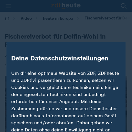
Fischereiverbot für Delf
Video
heute in Europa
Fischereiverbot für Delfin-Wohl in
Frankreich
von Anna Warsberg
Deine Datenschutzeinstellungen
|
19.02.2025 | 16:00
Um dir eine optimale Website von ZDF, ZDFheute
und ZDFtivi präsentieren zu können, setzen wir
Cookies und vergleichbare Techniken ein. Einige
der eingesetzten Techniken sind unbedingt
erforderlich für unser Angebot. Mit deiner
Zustimmung dürfen wir und unsere Dienstleister
darüber hinaus Informationen auf deinem Gerät
speichern und/oder abrufen. Dabei geben wir
deine Daten ohne deine Einwilligung nicht an