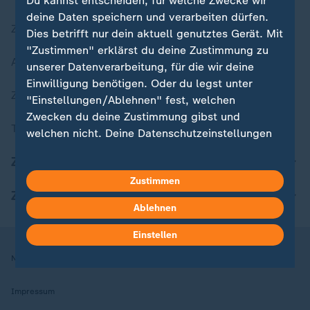
Du kannst entscheiden, für welche Zwecke wir
deine Daten speichern und verarbeiten dürfen.
Zuletzt veröffentlicht
Dies betrifft nur dein aktuell genutztes Gerät. Mit
"Zustimmen" erklärst du deine Zustimmung zu
Aktuelle Sendungs-Videos
unserer Datenverarbeitung, für die wir deine
Einwilligung benötigen. Oder du legst unter
ZDFheute Stories
"Einstellungen/Ablehnen" fest, welchen
Zwecken du deine Zustimmung gibst und
Themen im Überblick
welchen nicht. Deine Datenschutzeinstellungen
kannst du jederzeit mit Wirkung für die Zukunft
ZDFheute Update
in deinen Einstellungen widerrufen oder ändern.
Zustimmen
ZDFheute Apps
Hier findest du das Impressum.
Ablehnen
Weitere Informationen findest du in unserer
Datenschutzerklärung.
Einstellen
Nutzungsbedingungen
Datenschutz
Datenschutzeinstellungen
Impressum