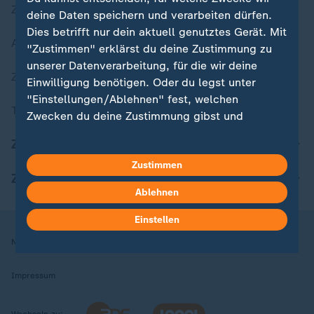
Zuletzt veröffentlicht
deine Daten speichern und verarbeiten dürfen.
Dies betrifft nur dein aktuell genutztes Gerät. Mit
Aktuelle Sendungs-Videos
"Zustimmen" erklärst du deine Zustimmung zu
unserer Datenverarbeitung, für die wir deine
ZDFheute Stories
Einwilligung benötigen. Oder du legst unter
"Einstellungen/Ablehnen" fest, welchen
Themen im Überblick
Zwecken du deine Zustimmung gibst und
welchen nicht. Deine Datenschutzeinstellungen
ZDFheute Update
kannst du jederzeit mit Wirkung für die Zukunft
Zustimmen
in deinen Einstellungen widerrufen oder ändern.
ZDFheute Apps
Ablehnen
Hier findest du das Impressum.
Weitere Informationen findest du in unserer
Einstellen
Datenschutzerklärung.
Nutzungsbedingungen
Datenschutz
Datenschutzeinstellungen
Impressum