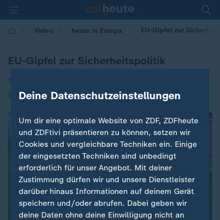
EU-Gipfel zur Sicherheits
Video
heute in Europa
EU-Gipfel zur Sicherheitspolitik
von Ulf Röller
Deine Datenschutzeinstellungen
|
03.02.2025 | 16:00
Um dir eine optimale Website von ZDF, ZDFheute
und ZDFtivi präsentieren zu können, setzen wir
Cookies und vergleichbare Techniken ein. Einige
der eingesetzten Techniken sind unbedingt
erforderlich für unser Angebot. Mit deiner
Zustimmung dürfen wir und unsere Dienstleister
darüber hinaus Informationen auf deinem Gerät
speichern und/oder abrufen. Dabei geben wir
deine Daten ohne deine Einwilligung nicht an