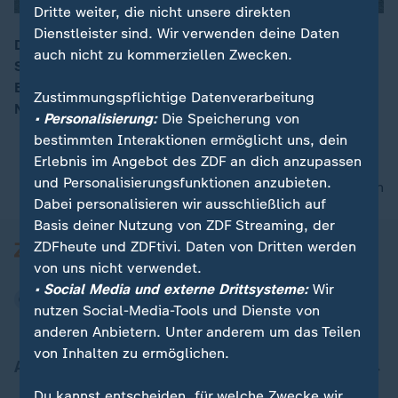
Dritte weiter, die nicht unsere direkten
Dienstleister sind. Wir verwenden deine Daten
Die europäische Verteidigung, insbesondere die
auch nicht zu kommerziellen Zwecken.
Sicherheitslage im Ukraine-Krieg, zunehmende
00:15
Bedrohungen durch Cyberangriffe und die Lage im
Zustimmungspflichtige Datenverarbeitung
Nahen Osten sind heute Thema in Brüssel.
• Personalisierung:
Die Speicherung von
bestimmten Interaktionen ermöglicht uns, dein
Erlebnis im Angebot des ZDF an dich anzupassen
und Personalisierungsfunktionen anzubieten.
nach oben
Dabei personalisieren wir ausschließlich auf
Basis deiner Nutzung von ZDF Streaming, der
ZDFheute und ZDFtivi. Daten von Dritten werden
von uns nicht verwendet.
• Social Media und externe Drittsysteme:
Wir
nutzen Social-Media-Tools und Dienste von
anderen Anbietern. Unter anderem um das Teilen
von Inhalten zu ermöglichen.
Aktuell bei ZDFheute
Du kannst entscheiden, für welche Zwecke wir