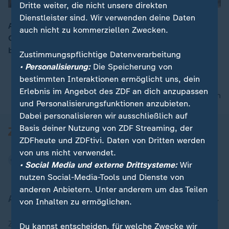
Dritte weiter, die nicht unsere direkten
Dienstleister sind. Wir verwenden deine Daten
Avanos ist ein bekanntes Reiseziel für viele Touristen.
auch nicht zu kommerziellen Zwecken.
Chez Galip beherrscht das Handwerk des Töpferns
00:16
besonders gut und zeigt sein Atelier.
Zustimmungspflichtige Datenverarbeitung
• Personalisierung:
Die Speicherung von
bestimmten Interaktionen ermöglicht uns, dein
Erlebnis im Angebot des ZDF an dich anzupassen
nach oben
und Personalisierungsfunktionen anzubieten.
Dabei personalisieren wir ausschließlich auf
Basis deiner Nutzung von ZDF Streaming, der
ZDFheute und ZDFtivi. Daten von Dritten werden
von uns nicht verwendet.
• Social Media und externe Drittsysteme:
Wir
nutzen Social-Media-Tools und Dienste von
anderen Anbietern. Unter anderem um das Teilen
Aktuell bei ZDFheute
von Inhalten zu ermöglichen.
Zuletzt veröffentlicht
Du kannst entscheiden, für welche Zwecke wir