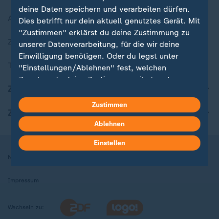
deine Daten speichern und verarbeiten dürfen.
Aktuelle Sendungs-Videos
Dies betrifft nur dein aktuell genutztes Gerät. Mit
"Zustimmen" erklärst du deine Zustimmung zu
ZDFheute Stories
unserer Datenverarbeitung, für die wir deine
Einwilligung benötigen. Oder du legst unter
Themen im Überblick
"Einstellungen/Ablehnen" fest, welchen
Zwecken du deine Zustimmung gibst und
ZDFheute Update
welchen nicht. Deine Datenschutzeinstellungen
kannst du jederzeit mit Wirkung für die Zukunft
Zustimmen
ZDFheute Apps
in deinen Einstellungen widerrufen oder ändern.
Ablehnen
Hier findest du das Impressum.
Einstellen
Weitere Informationen findest du in unserer
Nutzungsbedingungen
Datenschutz
Datenschutzeinstellungen
Datenschutzerklärung.
Impressum
Wechseln zu: