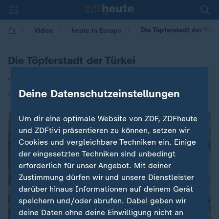
Die Töpferstadt der Türk
Video
heute in Europa
Die Töpferstadt der Türkei
von Carsten Rüger
Deine Datenschutzeinstellungen
|
27.05.2025 | 16:00
Um dir eine optimale Website von ZDF, ZDFheute
und ZDFtivi präsentieren zu können, setzen wir
Cookies und vergleichbare Techniken ein. Einige
der eingesetzten Techniken sind unbedingt
erforderlich für unser Angebot. Mit deiner
Zustimmung dürfen wir und unsere Dienstleister
darüber hinaus Informationen auf deinem Gerät
speichern und/oder abrufen. Dabei geben wir
deine Daten ohne deine Einwilligung nicht an