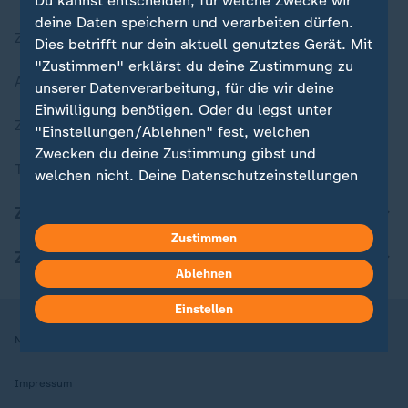
Du kannst entscheiden, für welche Zwecke wir
deine Daten speichern und verarbeiten dürfen.
Zuletzt veröffentlicht
Dies betrifft nur dein aktuell genutztes Gerät. Mit
"Zustimmen" erklärst du deine Zustimmung zu
Aktuelle Sendungs-Videos
unserer Datenverarbeitung, für die wir deine
Einwilligung benötigen. Oder du legst unter
ZDFheute Stories
"Einstellungen/Ablehnen" fest, welchen
Zwecken du deine Zustimmung gibst und
Themen im Überblick
welchen nicht. Deine Datenschutzeinstellungen
kannst du jederzeit mit Wirkung für die Zukunft
ZDFheute Update
in deinen Einstellungen widerrufen oder ändern.
Zustimmen
ZDFheute Apps
Hier findest du das Impressum.
Ablehnen
Weitere Informationen findest du in unserer
Datenschutzerklärung.
Einstellen
Nutzungsbedingungen
Datenschutz
Datenschutzeinstellungen
Impressum