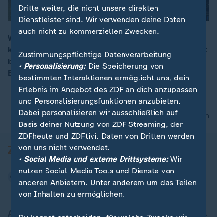
Dritte weiter, die nicht unsere direkten
Dienstleister sind. Wir verwenden deine Daten
auch nicht zu kommerziellen Zwecken.
Wer aus den Niederlanden nach Deutschland fährt,
kann kontrolliert werden. Staus und Karambolagen mit
00:16
Zustimmungspflichtige Datenverarbeitung
bereits einem Toten sind die Folge. Niederländische
• Personalisierung:
Die Speicherung von
Bürgermeister der Region sind genervt.
bestimmten Interaktionen ermöglicht uns, dein
Erlebnis im Angebot des ZDF an dich anzupassen
und Personalisierungsfunktionen anzubieten.
Dabei personalisieren wir ausschließlich auf
nach oben
Basis deiner Nutzung von ZDF Streaming, der
ZDFheute und ZDFtivi. Daten von Dritten werden
von uns nicht verwendet.
• Social Media und externe Drittsysteme:
Wir
nutzen Social-Media-Tools und Dienste von
anderen Anbietern. Unter anderem um das Teilen
von Inhalten zu ermöglichen.
Aktuell bei ZDFheute