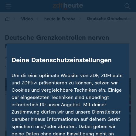
Deutsche Grenzkontroll
Video
heute in Europa
Deutsche Grenzkontrollen nerven
Niederländer
von Andreas Stamm
Deine Datenschutzeinstellungen
|
19.05.2026 | 16:00
Um dir eine optimale Website von ZDF, ZDFheute
und ZDFtivi präsentieren zu können, setzen wir
Cookies und vergleichbare Techniken ein. Einige
der eingesetzten Techniken sind unbedingt
erforderlich für unser Angebot. Mit deiner
Zustimmung dürfen wir und unsere Dienstleister
darüber hinaus Informationen auf deinem Gerät
speichern und/oder abrufen. Dabei geben wir
deine Daten ohne deine Einwilligung nicht an