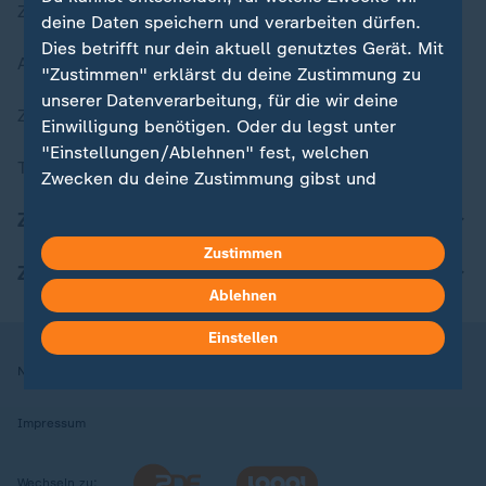
Zuletzt veröffentlicht
deine Daten speichern und verarbeiten dürfen.
Dies betrifft nur dein aktuell genutztes Gerät. Mit
Aktuelle Sendungs-Videos
"Zustimmen" erklärst du deine Zustimmung zu
unserer Datenverarbeitung, für die wir deine
ZDFheute Stories
Einwilligung benötigen. Oder du legst unter
"Einstellungen/Ablehnen" fest, welchen
Themen im Überblick
Zwecken du deine Zustimmung gibst und
welchen nicht. Deine Datenschutzeinstellungen
ZDFheute Update
kannst du jederzeit mit Wirkung für die Zukunft
Zustimmen
in deinen Einstellungen widerrufen oder ändern.
ZDFheute Apps
Ablehnen
Hier findest du das Impressum.
Weitere Informationen findest du in unserer
Einstellen
Datenschutzerklärung.
Nutzungsbedingungen
Datenschutz
Datenschutzeinstellungen
Impressum
Wechseln zu: