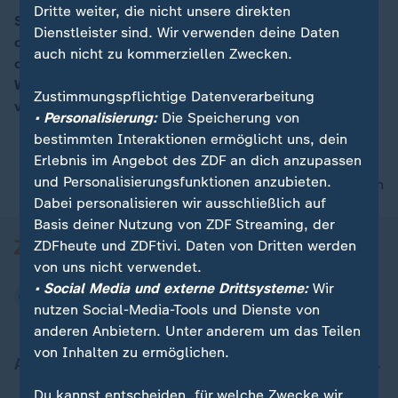
Dritte weiter, die nicht unsere direkten
Sie geben Schminktipps, veröffentlichen Musikvideos
Dienstleister sind. Wir verwenden deine Daten
oder kommentieren Videogames: YouTube-Stars sind
00:05
auch nicht zu kommerziellen Zwecken.
dick im Geschäft. Tanya Burr ist eine von ihnen. Mit
Werbedeals, eigener Kosmetiklinie und Büchern
Zustimmungspflichtige Datenverarbeitung
verdient sie Millionen.
• Personalisierung:
Die Speicherung von
bestimmten Interaktionen ermöglicht uns, dein
Erlebnis im Angebot des ZDF an dich anzupassen
und Personalisierungsfunktionen anzubieten.
nach oben
Dabei personalisieren wir ausschließlich auf
Basis deiner Nutzung von ZDF Streaming, der
ZDFheute und ZDFtivi. Daten von Dritten werden
von uns nicht verwendet.
• Social Media und externe Drittsysteme:
Wir
nutzen Social-Media-Tools und Dienste von
anderen Anbietern. Unter anderem um das Teilen
von Inhalten zu ermöglichen.
Aktuell bei ZDFheute
Du kannst entscheiden, für welche Zwecke wir