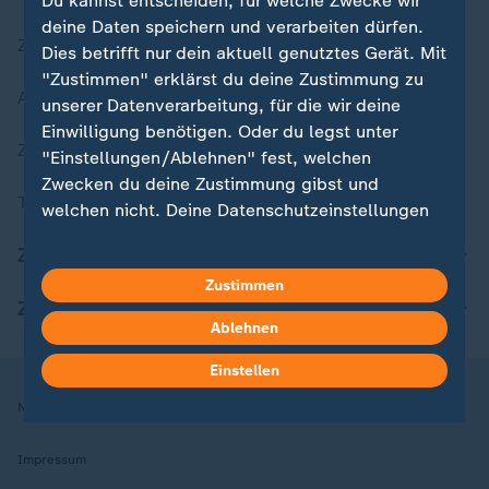
Du kannst entscheiden, für welche Zwecke wir
deine Daten speichern und verarbeiten dürfen.
Zuletzt veröffentlicht
Dies betrifft nur dein aktuell genutztes Gerät. Mit
"Zustimmen" erklärst du deine Zustimmung zu
Aktuelle Sendungs-Videos
unserer Datenverarbeitung, für die wir deine
Einwilligung benötigen. Oder du legst unter
ZDFheute Stories
"Einstellungen/Ablehnen" fest, welchen
Zwecken du deine Zustimmung gibst und
Themen im Überblick
welchen nicht. Deine Datenschutzeinstellungen
kannst du jederzeit mit Wirkung für die Zukunft
ZDFheute Update
in deinen Einstellungen widerrufen oder ändern.
Zustimmen
ZDFheute Apps
Hier findest du das Impressum.
Ablehnen
Weitere Informationen findest du in unserer
Datenschutzerklärung.
Einstellen
Nutzungsbedingungen
Datenschutz
Datenschutzeinstellungen
Impressum