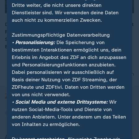
Dritte weiter, die nicht unsere direkten
Dienstleister sind. Wir verwenden deine Daten
auch nicht zu kommerziellen Zwecken.
Dan Browns neuer Thriller „The Secret of Secrets“ zieht
Fans nach Prag. Ob geführte Tour oder auf eigener
00:17
Zustimmungspflichtige Datenverarbeitung
Spurensuche: Die Stadt erlebt einen neuen Tourismus-
• Personalisierung:
Die Speicherung von
Boom.
bestimmten Interaktionen ermöglicht uns, dein
Erlebnis im Angebot des ZDF an dich anzupassen
und Personalisierungsfunktionen anzubieten.
Dabei personalisieren wir ausschließlich auf
nach oben
Basis deiner Nutzung von ZDF Streaming, der
ZDFheute und ZDFtivi. Daten von Dritten werden
von uns nicht verwendet.
• Social Media und externe Drittsysteme:
Wir
nutzen Social-Media-Tools und Dienste von
anderen Anbietern. Unter anderem um das Teilen
von Inhalten zu ermöglichen.
Aktuell bei ZDFheute