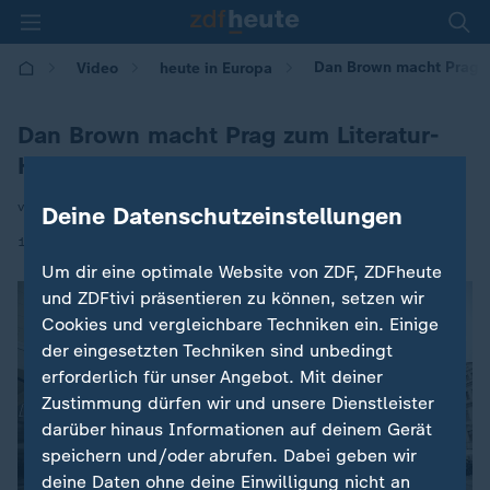
Dan Brown macht Prag z
Video
heute in Europa
Dan Brown macht Prag zum Literatur-
Hotspot
von Michael Bewerunge
Deine Datenschutzeinstellungen
|
13.01.2026 | 16:00
Um dir eine optimale Website von ZDF, ZDFheute
und ZDFtivi präsentieren zu können, setzen wir
Cookies und vergleichbare Techniken ein. Einige
der eingesetzten Techniken sind unbedingt
erforderlich für unser Angebot. Mit deiner
Zustimmung dürfen wir und unsere Dienstleister
darüber hinaus Informationen auf deinem Gerät
speichern und/oder abrufen. Dabei geben wir
deine Daten ohne deine Einwilligung nicht an