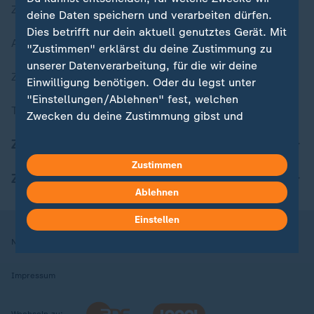
Zuletzt veröffentlicht
deine Daten speichern und verarbeiten dürfen.
Dies betrifft nur dein aktuell genutztes Gerät. Mit
Aktuelle Sendungs-Videos
"Zustimmen" erklärst du deine Zustimmung zu
unserer Datenverarbeitung, für die wir deine
ZDFheute Stories
Einwilligung benötigen. Oder du legst unter
"Einstellungen/Ablehnen" fest, welchen
Themen im Überblick
Zwecken du deine Zustimmung gibst und
welchen nicht. Deine Datenschutzeinstellungen
ZDFheute Update
kannst du jederzeit mit Wirkung für die Zukunft
Zustimmen
in deinen Einstellungen widerrufen oder ändern.
ZDFheute Apps
Ablehnen
Hier findest du das Impressum.
Weitere Informationen findest du in unserer
Einstellen
Datenschutzerklärung.
Nutzungsbedingungen
Datenschutz
Datenschutzeinstellungen
Impressum