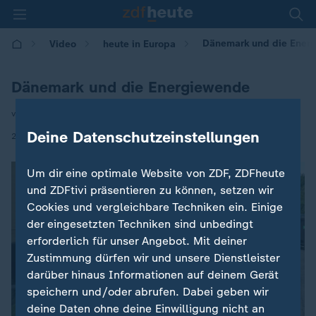
Dänemark und die Ener
Video
heute in Europa
Dänemark und die Energiewende
von Andreas Klinner
Deine Datenschutzeinstellungen
|
26.09.2025 | 16:00
Um dir eine optimale Website von ZDF, ZDFheute
und ZDFtivi präsentieren zu können, setzen wir
Cookies und vergleichbare Techniken ein. Einige
der eingesetzten Techniken sind unbedingt
erforderlich für unser Angebot. Mit deiner
Zustimmung dürfen wir und unsere Dienstleister
darüber hinaus Informationen auf deinem Gerät
speichern und/oder abrufen. Dabei geben wir
deine Daten ohne deine Einwilligung nicht an