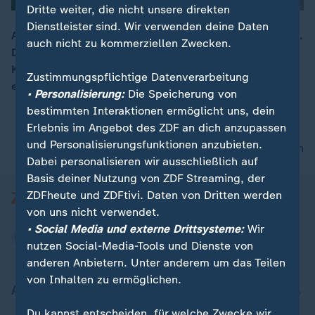
Dritte weiter, die nicht unsere direkten
Dienstleister sind. Wir verwenden deine Daten
Aktuell hat Dänemark die EU-Ratspräsidentschaft inne.
auch nicht zu kommerziellen Zwecken.
Den meisten Ländern Europas ist das Land beim
00:19
Klimaschutz schon weit voraus, will mit diesem Thema
Zustimmungspflichtige Datenverarbeitung
einen Schwerpunkt setzen.
• Personalisierung:
Die Speicherung von
bestimmten Interaktionen ermöglicht uns, dein
Erlebnis im Angebot des ZDF an dich anzupassen
und Personalisierungsfunktionen anzubieten.
nach oben
Dabei personalisieren wir ausschließlich auf
Basis deiner Nutzung von ZDF Streaming, der
ZDFheute und ZDFtivi. Daten von Dritten werden
von uns nicht verwendet.
• Social Media und externe Drittsysteme:
Wir
nutzen Social-Media-Tools und Dienste von
anderen Anbietern. Unter anderem um das Teilen
von Inhalten zu ermöglichen.
Aktuell bei ZDFheute
Du kannst entscheiden, für welche Zwecke wir