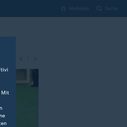
Merkliste
Suche
|
tivi
 Mit
n
ine
ten