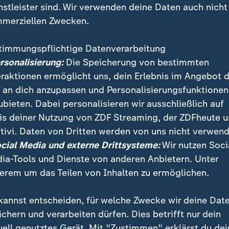
nstleister sind. Wir verwenden deine Daten auch nicht
merziellen Zwecken.
timmungspflichtige Datenverarbeitung
ersonalisierung:
Die Speicherung von bestimmten
eraktionen ermöglicht uns, dein Erlebnis im Angebot 
 an dich anzupassen und Personalisierungsfunktionen
ubieten. Dabei personalisieren wir ausschließlich auf
is deiner Nutzung von ZDF Streaming, der ZDFheute 
tstadt findet ein Corgi-Rennen statt, bei denen die k
tivi. Daten von Dritten werden von uns nicht verwend
was sie können. Die Disziplinen: Corgi Rennen, Solo S
ocial Media und externe Drittsysteme:
Wir nutzen Soci
uf.
ia-Tools und Dienste von anderen Anbietern. Unter
erem um das Teilen von Inhalten zu ermöglichen.
kannst entscheiden, für welche Zwecke wir deine Dat
ichern und verarbeiten dürfen. Dies betrifft nur dein
uell genutztes Gerät. Mit "Zustimmen" erklärst du dei