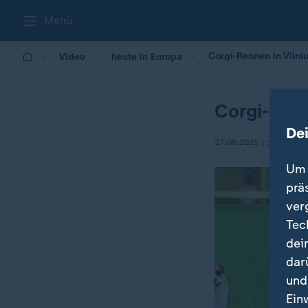
Menü
Corgi-Rennen in Vilni
Video
heute in Europa
Corgi-Renn
De
27.08.2025 | 16:00
Um 
prä
ver
Tec
dei
dar
und
Ein