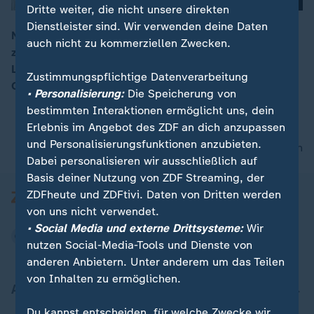
Dritte weiter, die nicht unsere direkten
Dienstleister sind. Wir verwenden deine Daten
Nach der mutmaßlichen Amokfahrt am Samstag mit
auch nicht zu kommerziellen Zwecken.
zahlreichen Schwerverletzten herrscht Entsetzen im
00:09
Land. Auch eine deutsche Touristin ist unter den
Zustimmungspflichtige Datenverarbeitung
Opfern.
• Personalisierung:
Die Speicherung von
bestimmten Interaktionen ermöglicht uns, dein
Erlebnis im Angebot des ZDF an dich anzupassen
und Personalisierungsfunktionen anzubieten.
nach oben
Dabei personalisieren wir ausschließlich auf
Basis deiner Nutzung von ZDF Streaming, der
ZDFheute und ZDFtivi. Daten von Dritten werden
von uns nicht verwendet.
• Social Media und externe Drittsysteme:
Wir
nutzen Social-Media-Tools und Dienste von
anderen Anbietern. Unter anderem um das Teilen
von Inhalten zu ermöglichen.
Aktuell bei ZDFheute
Du kannst entscheiden, für welche Zwecke wir