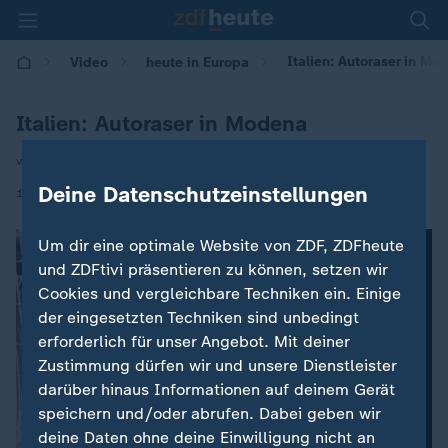
Italien: Autoraser in Mo
Video
heute in Europa
Italien: Autoraser in Modena
von Antje Pieper
Deine Datenschutzeinstellungen
|
18.05.2026 | 16:00
Um dir eine optimale Website von ZDF, ZDFheute
und ZDFtivi präsentieren zu können, setzen wir
Cookies und vergleichbare Techniken ein. Einige
der eingesetzten Techniken sind unbedingt
erforderlich für unser Angebot. Mit deiner
Zustimmung dürfen wir und unsere Dienstleister
darüber hinaus Informationen auf deinem Gerät
speichern und/oder abrufen. Dabei geben wir
deine Daten ohne deine Einwilligung nicht an