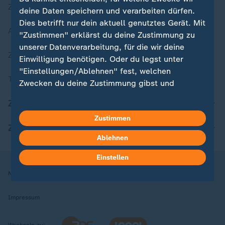
Zuletzt veröffentlicht
deine Daten speichern und verarbeiten dürfen.
Dies betrifft nur dein aktuell genutztes Gerät. Mit
Aktuelle Sendungs-Videos
"Zustimmen" erklärst du deine Zustimmung zu
unserer Datenverarbeitung, für die wir deine
ZDFheute Stories
Einwilligung benötigen. Oder du legst unter
"Einstellungen/Ablehnen" fest, welchen
Themen im Überblick
Zwecken du deine Zustimmung gibst und
welchen nicht. Deine Datenschutzeinstellungen
ZDFheute Update
kannst du jederzeit mit Wirkung für die Zukunft
Zustimmen
in deinen Einstellungen widerrufen oder ändern.
ZDFheute Apps
Ablehnen
Hier findest du das Impressum.
Weitere Informationen findest du in unserer
Einstellen
Datenschutzerklärung.
Nutzungsbedingungen
Datenschutz
Datenschutzeinstellungen
Impressum