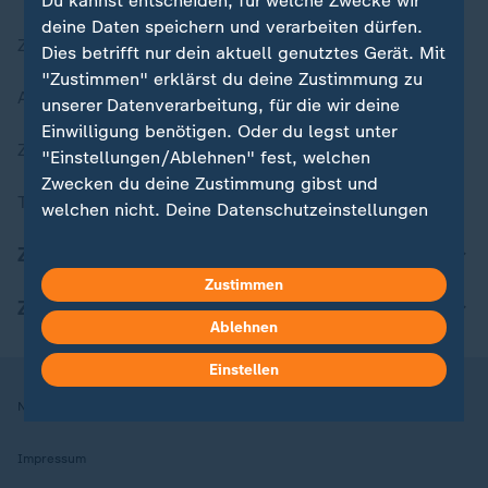
Du kannst entscheiden, für welche Zwecke wir
deine Daten speichern und verarbeiten dürfen.
Zuletzt veröffentlicht
Dies betrifft nur dein aktuell genutztes Gerät. Mit
"Zustimmen" erklärst du deine Zustimmung zu
Aktuelle Sendungs-Videos
unserer Datenverarbeitung, für die wir deine
Einwilligung benötigen. Oder du legst unter
ZDFheute Stories
"Einstellungen/Ablehnen" fest, welchen
Zwecken du deine Zustimmung gibst und
Themen im Überblick
welchen nicht. Deine Datenschutzeinstellungen
kannst du jederzeit mit Wirkung für die Zukunft
ZDFheute Update
in deinen Einstellungen widerrufen oder ändern.
Zustimmen
ZDFheute Apps
Hier findest du das Impressum.
Ablehnen
Weitere Informationen findest du in unserer
Datenschutzerklärung.
Einstellen
Nutzungsbedingungen
Datenschutz
Datenschutzeinstellungen
Impressum