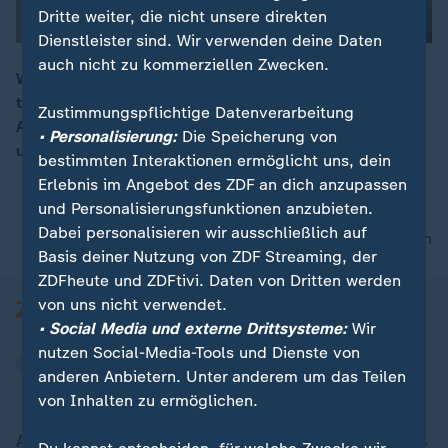
Dritte weiter, die nicht unsere direkten
Dienstleister sind. Wir verwenden deine Daten
auch nicht zu kommerziellen Zwecken.
Was bedeutet es, heute ein Mann zu sein? Was ist
typisch männlich? Fragen, auf die eine Ausstellung in
00:15
Zustimmungspflichtige Datenverarbeitung
Amsterdam Antworten sucht. Das Museum zeigt, wie
• Personalisierung:
Die Speicherung von
unterschiedlich männlich sein aussehen kann.
bestimmten Interaktionen ermöglicht uns, dein
Erlebnis im Angebot des ZDF an dich anzupassen
und Personalisierungsfunktionen anzubieten.
Dabei personalisieren wir ausschließlich auf
nach oben
Basis deiner Nutzung von ZDF Streaming, der
ZDFheute und ZDFtivi. Daten von Dritten werden
von uns nicht verwendet.
• Social Media und externe Drittsysteme:
Wir
nutzen Social-Media-Tools und Dienste von
anderen Anbietern. Unter anderem um das Teilen
von Inhalten zu ermöglichen.
Aktuell bei ZDFheute