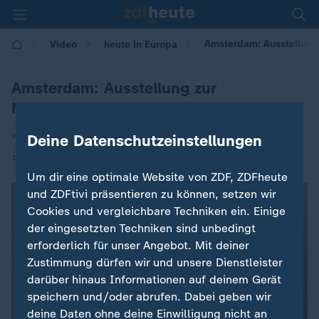
Amsterdam: Ausstellung 
Video
heute in Europa
Amsterdam: Ausstellung zur
Männlichkeit
von Isabelle Schaefers
Deine Datenschutzeinstellungen
|
19.05.2026 | 16:00
Um dir eine optimale Website von ZDF, ZDFheute
und ZDFtivi präsentieren zu können, setzen wir
Cookies und vergleichbare Techniken ein. Einige
der eingesetzten Techniken sind unbedingt
erforderlich für unser Angebot. Mit deiner
Zustimmung dürfen wir und unsere Dienstleister
darüber hinaus Informationen auf deinem Gerät
speichern und/oder abrufen. Dabei geben wir
deine Daten ohne deine Einwilligung nicht an