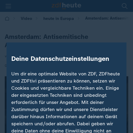
Amsterdam: Antisemitis
Video
heute in Europa
Amsterdam: Antisemitische
Ausschreitungen
von Lara Wiedeking
Deine Datenschutzeinstellungen
|
08.11.2024 | 16:00
Um dir eine optimale Website von ZDF, ZDFheute
und ZDFtivi präsentieren zu können, setzen wir
Cookies und vergleichbare Techniken ein. Einige
der eingesetzten Techniken sind unbedingt
erforderlich für unser Angebot. Mit deiner
Zustimmung dürfen wir und unsere Dienstleister
darüber hinaus Informationen auf deinem Gerät
speichern und/oder abrufen. Dabei geben wir
deine Daten ohne deine Einwilligung nicht an