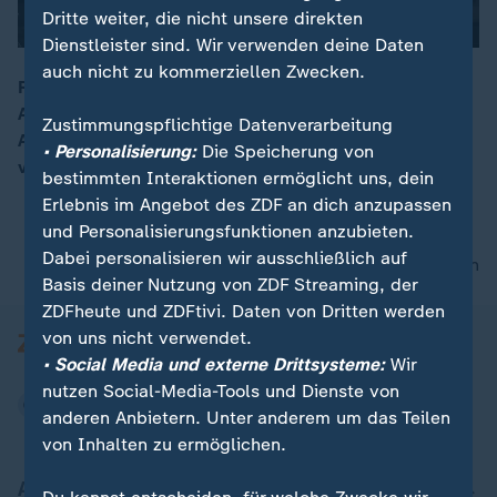
Dritte weiter, die nicht unsere direkten
Dienstleister sind. Wir verwenden deine Daten
auch nicht zu kommerziellen Zwecken.
Rund um das Fußballspiel Maccabi Tel Aviv bei Ajax
Amsterdam hat es gewalttätige und antisemitische
00:16
Zustimmungspflichtige Datenverarbeitung
Ausschreitungen gegeben. Mehrere Menschen wurden
• Personalisierung:
Die Speicherung von
verletzt, mehr als 60 festgenommen.
bestimmten Interaktionen ermöglicht uns, dein
Erlebnis im Angebot des ZDF an dich anzupassen
und Personalisierungsfunktionen anzubieten.
Dabei personalisieren wir ausschließlich auf
nach oben
Basis deiner Nutzung von ZDF Streaming, der
ZDFheute und ZDFtivi. Daten von Dritten werden
von uns nicht verwendet.
• Social Media und externe Drittsysteme:
Wir
nutzen Social-Media-Tools und Dienste von
anderen Anbietern. Unter anderem um das Teilen
von Inhalten zu ermöglichen.
Aktuell bei ZDFheute