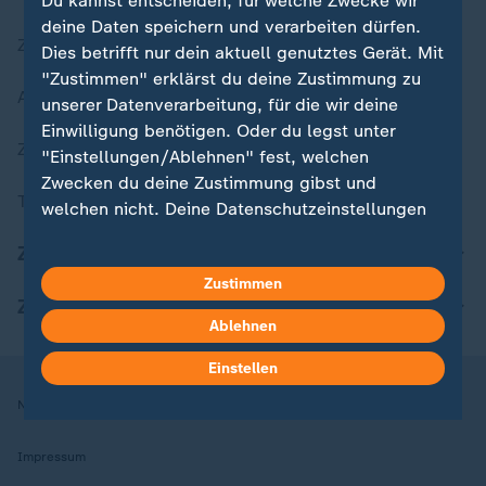
Du kannst entscheiden, für welche Zwecke wir
deine Daten speichern und verarbeiten dürfen.
Zuletzt veröffentlicht
Dies betrifft nur dein aktuell genutztes Gerät. Mit
"Zustimmen" erklärst du deine Zustimmung zu
Aktuelle Sendungs-Videos
unserer Datenverarbeitung, für die wir deine
Einwilligung benötigen. Oder du legst unter
ZDFheute Stories
"Einstellungen/Ablehnen" fest, welchen
Zwecken du deine Zustimmung gibst und
Themen im Überblick
welchen nicht. Deine Datenschutzeinstellungen
kannst du jederzeit mit Wirkung für die Zukunft
ZDFheute Update
in deinen Einstellungen widerrufen oder ändern.
Zustimmen
ZDFheute Apps
Hier findest du das Impressum.
Ablehnen
Weitere Informationen findest du in unserer
Datenschutzerklärung.
Einstellen
Nutzungsbedingungen
Datenschutz
Datenschutzeinstellungen
Impressum