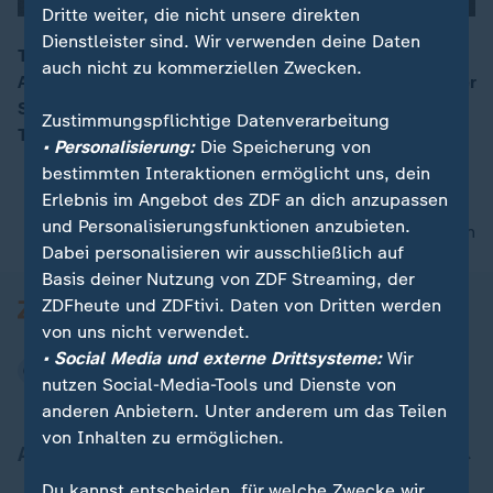
Dritte weiter, die nicht unsere direkten
Dienstleister sind. Wir verwenden deine Daten
Touristen kommen nach Schottland, um
auch nicht zu kommerziellen Zwecken.
Ahnenforschung zu betreiben. Das Internet hilft bei der
00:15
Suche nach Vorfahren – die viele dann zu einer
Zustimmungspflichtige Datenverarbeitung
Traumreise machen.
• Personalisierung:
Die Speicherung von
bestimmten Interaktionen ermöglicht uns, dein
Erlebnis im Angebot des ZDF an dich anzupassen
und Personalisierungsfunktionen anzubieten.
nach oben
Dabei personalisieren wir ausschließlich auf
Basis deiner Nutzung von ZDF Streaming, der
ZDFheute und ZDFtivi. Daten von Dritten werden
von uns nicht verwendet.
• Social Media und externe Drittsysteme:
Wir
nutzen Social-Media-Tools und Dienste von
anderen Anbietern. Unter anderem um das Teilen
von Inhalten zu ermöglichen.
Aktuell bei ZDFheute
Du kannst entscheiden, für welche Zwecke wir