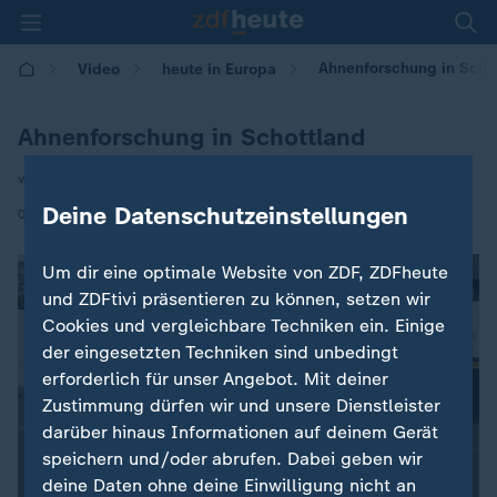
Ahnenforschung in Scho
Video
heute in Europa
Ahnenforschung in Schottland
von Hilke Petersen
Deine Datenschutzeinstellungen
|
03.06.2025 | 16:00
Um dir eine optimale Website von ZDF, ZDFheute
und ZDFtivi präsentieren zu können, setzen wir
Cookies und vergleichbare Techniken ein. Einige
der eingesetzten Techniken sind unbedingt
erforderlich für unser Angebot. Mit deiner
Zustimmung dürfen wir und unsere Dienstleister
darüber hinaus Informationen auf deinem Gerät
speichern und/oder abrufen. Dabei geben wir
deine Daten ohne deine Einwilligung nicht an