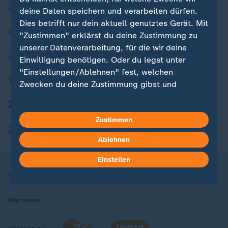
Zuletzt veröffentlicht
deine Daten speichern und verarbeiten dürfen.
Dies betrifft nur dein aktuell genutztes Gerät. Mit
Aktuelle Sendungs-Videos
"Zustimmen" erklärst du deine Zustimmung zu
unserer Datenverarbeitung, für die wir deine
ZDFheute Stories
Einwilligung benötigen. Oder du legst unter
"Einstellungen/Ablehnen" fest, welchen
Themen im Überblick
Zwecken du deine Zustimmung gibst und
welchen nicht. Deine Datenschutzeinstellungen
ZDFheute Update
kannst du jederzeit mit Wirkung für die Zukunft
Zustimmen
in deinen Einstellungen widerrufen oder ändern.
ZDFheute Apps
Ablehnen
Hier findest du das Impressum.
Weitere Informationen findest du in unserer
Einstellen
Datenschutzerklärung.
Nutzungsbedingungen
Datenschutz
Datenschutzeinstellungen
Impressum