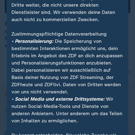
Dritte weiter, die nicht unsere direkten
Dienstleister sind. Wir verwenden deine Daten
auch nicht zu kommerziellen Zwecken.
Emmah Mandona aus Graz hat sambische Wurzeln. Sie
unterlegt die Schlager von Andrea Berg oder Andreas
00:16
Zustimmungspflichtige Datenverarbeitung
Gabalier mit modernen Beats. Ihre „Afro-Wiesn“
• Personalisierung:
Die Speicherung von
erfreuen sich immer größerer Beliebtheit.
bestimmten Interaktionen ermöglicht uns, dein
Erlebnis im Angebot des ZDF an dich anzupassen
und Personalisierungsfunktionen anzubieten.
Dabei personalisieren wir ausschließlich auf
nach oben
Basis deiner Nutzung von ZDF Streaming, der
ZDFheute und ZDFtivi. Daten von Dritten werden
von uns nicht verwendet.
• Social Media und externe Drittsysteme:
Wir
nutzen Social-Media-Tools und Dienste von
anderen Anbietern. Unter anderem um das Teilen
von Inhalten zu ermöglichen.
Aktuell bei ZDFheute