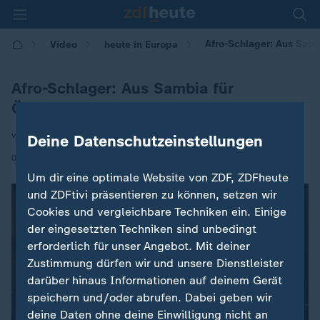
Afro-Schlager: Aus Samb
Video
heute in Europa
Afro-Schlager: Aus Sambia für
Österreich
von Christian von Rechenberg
Deine Datenschutzeinstellungen
|
09.12.2025 | 16:00
Um dir eine optimale Website von ZDF, ZDFheute
und ZDFtivi präsentieren zu können, setzen wir
Cookies und vergleichbare Techniken ein. Einige
der eingesetzten Techniken sind unbedingt
erforderlich für unser Angebot. Mit deiner
Zustimmung dürfen wir und unsere Dienstleister
darüber hinaus Informationen auf deinem Gerät
speichern und/oder abrufen. Dabei geben wir
deine Daten ohne deine Einwilligung nicht an