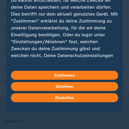
Du kannst entscheiden, für welche Zwecke wir
deine Daten speichern und verarbeiten dürfen.
Zuletzt veröffentlicht
Dies betrifft nur dein aktuell genutztes Gerät. Mit
"Zustimmen" erklärst du deine Zustimmung zu
Aktuelle Sendungs-Videos
unserer Datenverarbeitung, für die wir deine
Einwilligung benötigen. Oder du legst unter
ZDFheute Stories
"Einstellungen/Ablehnen" fest, welchen
Zwecken du deine Zustimmung gibst und
Themen im Überblick
welchen nicht. Deine Datenschutzeinstellungen
kannst du jederzeit mit Wirkung für die Zukunft
ZDFheute Update
in deinen Einstellungen widerrufen oder ändern.
Zustimmen
ZDFheute Apps
Hier findest du das Impressum.
Ablehnen
Weitere Informationen findest du in unserer
Datenschutzerklärung.
Einstellen
Nutzungsbedingungen
Datenschutz
Datenschutzeinstellungen
Impressum