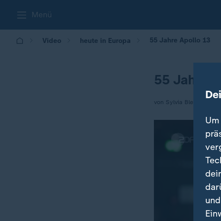
Menü
55 Jahre Apollo 13
Video
heute in Europa
55 Jahre A
De
von Sylvia Bleßmann
Um 
prä
ver
Tec
dei
dar
und
Ein