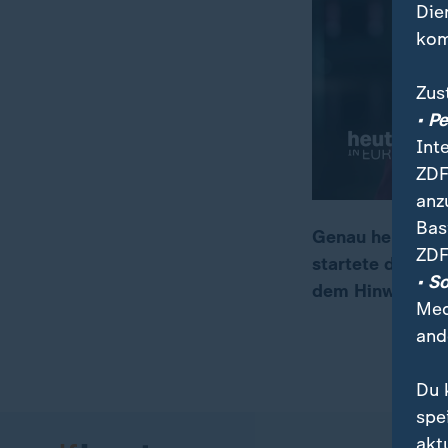
Die
kom
Zus
• P
Int
ZDF
anz
Bas
Genau heute vor
ZDF
startete die Apo
00:16
02:07
• S
dem Hinweg zum 
Med
and
Du 
spe
akt