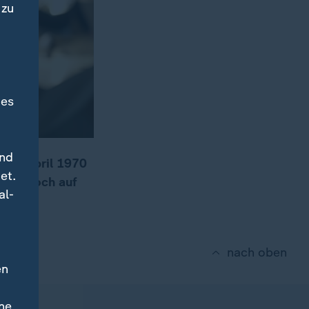
 zu
des
und
 11. April 1970
et.
tart, noch auf
al-
em.
nach oben
en
ne