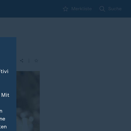
Merkliste
Suche
|
| 16:00
tivi
 Mit
n
ine
ten