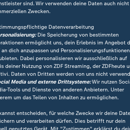
nstleister sind. Wir verwenden deine Daten auch nicht
merziellen Zwecken.
timmungspflichtige Datenverarbeitung
ersonalisierung:
Die Speicherung von bestimmten
eraktionen ermöglicht uns, dein Erlebnis im Angebot 
 an dich anzupassen und Personalisierungsfunktionen
ubieten. Dabei personalisieren wir ausschließlich auf
is deiner Nutzung von ZDF Streaming, der ZDFheute 
 55 Jahren spielte sich ein Stück Geschichte ab – am
tivi. Daten von Dritten werden von uns nicht verwend
llo 13 Mission in Florida. Nur 56 Stunden nach dem S
ocial Media und externe Drittsysteme:
Wir nutzen Soci
Mond, geschah die Havarie und hielt die Welt in At
ia-Tools und Dienste von anderen Anbietern. Unter
erem um das Teilen von Inhalten zu ermöglichen.
kannst entscheiden, für welche Zwecke wir deine Dat
ichern und verarbeiten dürfen. Dies betrifft nur dein
uell genutztes Gerät. Mit "Zustimmen" erklärst du dei