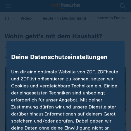
heute in Deutsch
Video
heute - in Deutschland
Wohin geht’s mit dem Haushalt?
von Karl Hinterleitner
Deine Datenschutzeinstellungen
|
14.08.2024 | 14:00
Um dir eine optimale Website von ZDF, ZDFheute
und ZDFtivi präsentieren zu können, setzen wir
Cookies und vergleichbare Techniken ein. Einige
der eingesetzten Techniken sind unbedingt
erforderlich für unser Angebot. Mit deiner
Zustimmung dürfen wir und unsere Dienstleister
darüber hinaus Informationen auf deinem Gerät
speichern und/oder abrufen. Dabei geben wir
deine Daten ohne deine Einwilligung nicht an