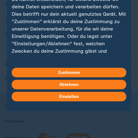
Zuletzt veröffentlicht
deine Daten speichern und verarbeiten dürfen.
Dies betrifft nur dein aktuell genutztes Gerät. Mit
Aktuelle Sendungs-Videos
"Zustimmen" erklärst du deine Zustimmung zu
unserer Datenverarbeitung, für die wir deine
ZDFheute Stories
Einwilligung benötigen. Oder du legst unter
"Einstellungen/Ablehnen" fest, welchen
Themen im Überblick
Zwecken du deine Zustimmung gibst und
welchen nicht. Deine Datenschutzeinstellungen
ZDFheute Update
kannst du jederzeit mit Wirkung für die Zukunft
Zustimmen
in deinen Einstellungen widerrufen oder ändern.
ZDFheute Apps
Ablehnen
Hier findest du das Impressum.
Weitere Informationen findest du in unserer
Einstellen
Datenschutzerklärung.
Nutzungsbedingungen
Datenschutz
Datenschutzeinstellungen
Impressum