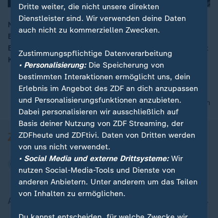
Dritte weiter, die nicht unsere direkten
Dienstleister sind. Wir verwenden deine Daten
Noch immer herrscht keine Einigkeit über den
auch nicht zu kommerziellen Zwecken.
Bundeshaushalt für das Jahr 2025. Über neue
00:16
Entwicklungen und wie man sich einigen will, berichtet
Zustimmungspflichtige Datenverarbeitung
Karl Hinterleitner aus Berlin.
• Personalisierung:
Die Speicherung von
bestimmten Interaktionen ermöglicht uns, dein
Erlebnis im Angebot des ZDF an dich anzupassen
und Personalisierungsfunktionen anzubieten.
nach oben
Dabei personalisieren wir ausschließlich auf
Basis deiner Nutzung von ZDF Streaming, der
ZDFheute und ZDFtivi. Daten von Dritten werden
von uns nicht verwendet.
• Social Media und externe Drittsysteme:
Wir
nutzen Social-Media-Tools und Dienste von
anderen Anbietern. Unter anderem um das Teilen
von Inhalten zu ermöglichen.
Aktuell bei ZDFheute
Du kannst entscheiden, für welche Zwecke wir