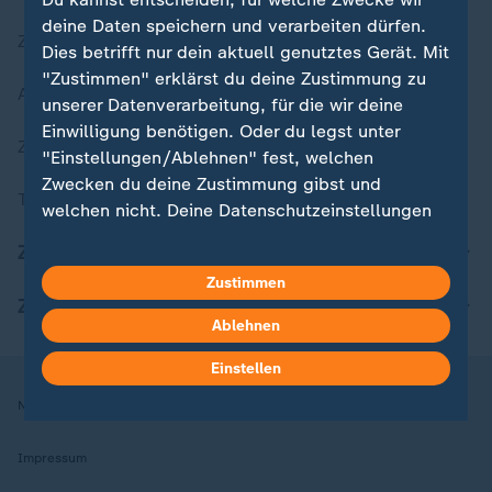
deine Daten speichern und verarbeiten dürfen.
Zuletzt veröffentlicht
Dies betrifft nur dein aktuell genutztes Gerät. Mit
"Zustimmen" erklärst du deine Zustimmung zu
Aktuelle Sendungs-Videos
unserer Datenverarbeitung, für die wir deine
Einwilligung benötigen. Oder du legst unter
ZDFheute Stories
"Einstellungen/Ablehnen" fest, welchen
Zwecken du deine Zustimmung gibst und
Themen im Überblick
welchen nicht. Deine Datenschutzeinstellungen
kannst du jederzeit mit Wirkung für die Zukunft
ZDFheute Update
in deinen Einstellungen widerrufen oder ändern.
Zustimmen
ZDFheute Apps
Hier findest du das Impressum.
Ablehnen
Weitere Informationen findest du in unserer
Datenschutzerklärung.
Einstellen
Nutzungsbedingungen
Datenschutz
Datenschutzeinstellungen
Impressum