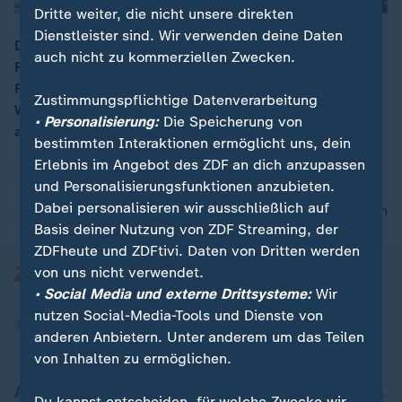
Dritte weiter, die nicht unsere direkten
Dienstleister sind. Wir verwenden deine Daten
Die Wirtschaft wächst schwächer. In ihrem
auch nicht zu kommerziellen Zwecken.
Frühjahrsgutachten haben die Wirtschaftsweisen ihre
00:16
Prognose für das BIP von 0,9 auf 0,5 Prozent gesenkt.
Zustimmungspflichtige Datenverarbeitung
Wegen globaler Krisen sei ein Aufschwung nicht
• Personalisierung:
Die Speicherung von
absehbar.
bestimmten Interaktionen ermöglicht uns, dein
Erlebnis im Angebot des ZDF an dich anzupassen
und Personalisierungsfunktionen anzubieten.
Dabei personalisieren wir ausschließlich auf
nach oben
Basis deiner Nutzung von ZDF Streaming, der
ZDFheute und ZDFtivi. Daten von Dritten werden
von uns nicht verwendet.
• Social Media und externe Drittsysteme:
Wir
nutzen Social-Media-Tools und Dienste von
anderen Anbietern. Unter anderem um das Teilen
von Inhalten zu ermöglichen.
Aktuell bei ZDFheute
Du kannst entscheiden, für welche Zwecke wir