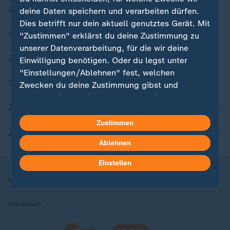
Zuletzt veröffentlicht
deine Daten speichern und verarbeiten dürfen.
Dies betrifft nur dein aktuell genutztes Gerät. Mit
Aktuelle Sendungs-Videos
"Zustimmen" erklärst du deine Zustimmung zu
unserer Datenverarbeitung, für die wir deine
ZDFheute Stories
Einwilligung benötigen. Oder du legst unter
"Einstellungen/Ablehnen" fest, welchen
Themen im Überblick
Zwecken du deine Zustimmung gibst und
welchen nicht. Deine Datenschutzeinstellungen
ZDFheute Update
kannst du jederzeit mit Wirkung für die Zukunft
in deinen Einstellungen widerrufen oder ändern.
Zustimmen
ZDFheute Apps
Ablehnen
Hier findest du das Impressum.
Weitere Informationen findest du in unserer
Einstellen
Datenschutzerklärung.
Nutzungsbedingungen
Datenschutz
Datenschutzeinstellungen
Impressum