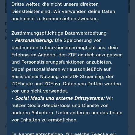
Dritte weiter, die nicht unsere direkten
Dienstleister sind. Wir verwenden deine Daten
auch nicht zu kommerziellen Zwecken.
Das Bruttoinlandsprodukt sank im 2. Quartal 2025 um
0,1 %. Schwacher Konsum, weniger Investitionen – die
Zustimmungspflichtige Datenverarbeitung
00:16
Konjunkturerholung bleibt weiter fragil.
• Personalisierung:
Die Speicherung von
bestimmten Interaktionen ermöglicht uns, dein
Erlebnis im Angebot des ZDF an dich anzupassen
und Personalisierungsfunktionen anzubieten.
nach oben
Dabei personalisieren wir ausschließlich auf
Basis deiner Nutzung von ZDF Streaming, der
ZDFheute und ZDFtivi. Daten von Dritten werden
von uns nicht verwendet.
• Social Media und externe Drittsysteme:
Wir
nutzen Social-Media-Tools und Dienste von
anderen Anbietern. Unter anderem um das Teilen
von Inhalten zu ermöglichen.
Aktuell bei ZDFheute
Du kannst entscheiden, für welche Zwecke wir