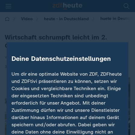
huete in Deutschl
Video
heute - in Deutschland
Wirtschaft schrumpft leicht im 2.
Quartal
Deine Datenschutzeinstellungen
von Ralph Goldmann
|
30.07.2025 | 14:00
Um dir eine optimale Website von ZDF, ZDFheute
und ZDFtivi präsentieren zu können, setzen wir
Cookies und vergleichbare Techniken ein. Einige
der eingesetzten Techniken sind unbedingt
erforderlich für unser Angebot. Mit deiner
Zustimmung dürfen wir und unsere Dienstleister
darüber hinaus Informationen auf deinem Gerät
speichern und/oder abrufen. Dabei geben wir
deine Daten ohne deine Einwilligung nicht an