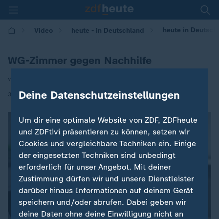
heute in Deutsch
Video
heute - in Deutschland
WG-Zimmer gegen Nachhilfe
von Nathalie Siegler
Deine Datenschutzeinstellungen
|
31.03.2025 | 14:00
Um dir eine optimale Website von ZDF, ZDFheute
und ZDFtivi präsentieren zu können, setzen wir
Cookies und vergleichbare Techniken ein. Einige
der eingesetzten Techniken sind unbedingt
erforderlich für unser Angebot. Mit deiner
Zustimmung dürfen wir und unsere Dienstleister
darüber hinaus Informationen auf deinem Gerät
speichern und/oder abrufen. Dabei geben wir
deine Daten ohne deine Einwilligung nicht an