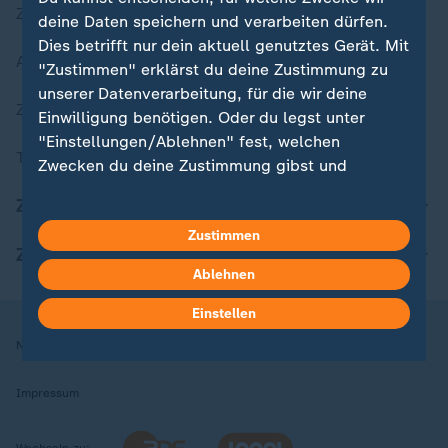
Zuletzt veröffentlicht
deine Daten speichern und verarbeiten dürfen.
Dies betrifft nur dein aktuell genutztes Gerät. Mit
Aktuelle Sendungs-Videos
"Zustimmen" erklärst du deine Zustimmung zu
unserer Datenverarbeitung, für die wir deine
ZDFheute Stories
Einwilligung benötigen. Oder du legst unter
"Einstellungen/Ablehnen" fest, welchen
Themen im Überblick
Zwecken du deine Zustimmung gibst und
welchen nicht. Deine Datenschutzeinstellungen
ZDFheute Update
kannst du jederzeit mit Wirkung für die Zukunft
Zustimmen
in deinen Einstellungen widerrufen oder ändern.
ZDFheute Apps
Ablehnen
Hier findest du das Impressum.
Weitere Informationen findest du in unserer
Einstellen
Datenschutzerklärung.
Nutzungsbedingungen
Datenschutz
Datenschutzeinstellungen
Impressum