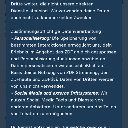
Dritte weiter, die nicht unsere direkten
Dienstleister sind. Wir verwenden deine Daten
Im Bremer Stadtteil Gröpelingen erhalten Studenten
auch nicht zu kommerziellen Zwecken.
kostenfreie WG-Zimmer, wenn sie im Gegenzug
00:15
mindestens 25 Stunden pro Monat Nachhilfe für
Zustimmungspflichtige Datenverarbeitung
Schülerinnen und Schüler anbieten.
• Personalisierung:
Die Speicherung von
bestimmten Interaktionen ermöglicht uns, dein
Erlebnis im Angebot des ZDF an dich anzupassen
und Personalisierungsfunktionen anzubieten.
nach oben
Dabei personalisieren wir ausschließlich auf
Basis deiner Nutzung von ZDF Streaming, der
ZDFheute und ZDFtivi. Daten von Dritten werden
von uns nicht verwendet.
• Social Media und externe Drittsysteme:
Wir
nutzen Social-Media-Tools und Dienste von
anderen Anbietern. Unter anderem um das Teilen
von Inhalten zu ermöglichen.
Aktuell bei ZDFheute
Du kannst entscheiden, für welche Zwecke wir