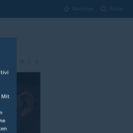
Merkliste
Suche
|
| 14:00
tivi
 Mit
n
ine
ten