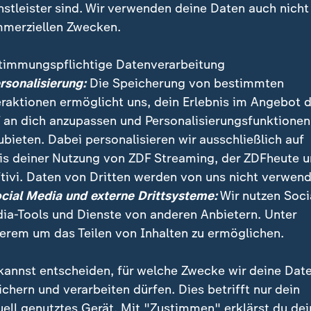
nstleister sind. Wir verwenden deine Daten auch nicht
merziellen Zwecken.
timmungspflichtige Datenverarbeitung
ersonalisierung:
Die Speicherung von bestimmten
eraktionen ermöglicht uns, dein Erlebnis im Angebot 
 an dich anzupassen und Personalisierungsfunktionen
ubieten. Dabei personalisieren wir ausschließlich auf
is deiner Nutzung von ZDF Streaming, der ZDFheute 
hnachtsgeschäft für den Einzelhandel? Die Bilanz fäll
tivi. Daten von Dritten werden von uns nicht verwend
egen der Online-Konkurrenz aus China.
ocial Media und externe Drittsysteme:
Wir nutzen Soci
ia-Tools und Dienste von anderen Anbietern. Unter
erem um das Teilen von Inhalten zu ermöglichen.
kannst entscheiden, für welche Zwecke wir deine Dat
ichern und verarbeiten dürfen. Dies betrifft nur dein
uell genutztes Gerät. Mit "Zustimmen" erklärst du dei