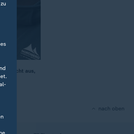
 zu
des
und
t gemischt aus,
et.
al-
nach oben
en
ne