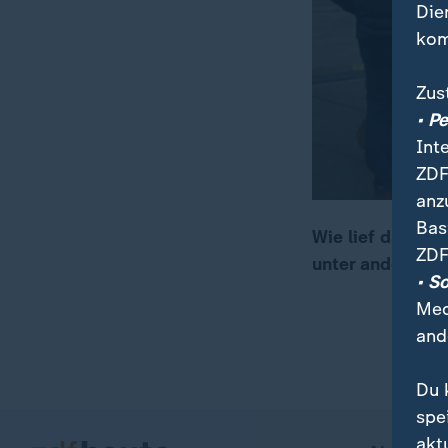
Die
kom
Zus
• P
Int
ZDF
anz
Bas
Wie lief das Wei
ZDF
unter anderem w
00:17
01:43
• S
Med
and
Du 
spe
akt