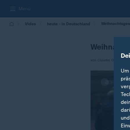
Menü
Weihnachtsges
Video
heute - in Deutschland
Weihnacht
De
von Claudia Oberst
Um 
prä
ver
Tec
dei
dar
und
Ein