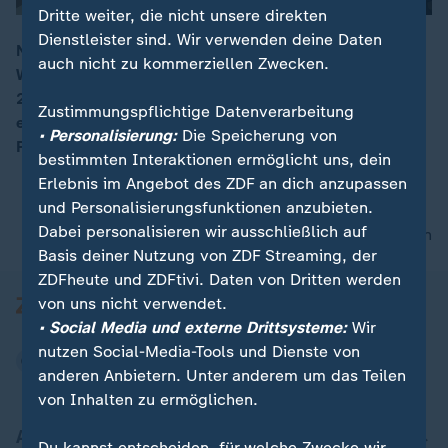
Dritte weiter, die nicht unsere direkten
Dienstleister sind. Wir verwenden deine Daten
Neben höherer CO2-Steuer und mehr Kinder- und
auch nicht zu kommerziellen Zwecken.
Wohngeld gibt es noch weitere Neuerungen, die für
00:16
2025 wichtig sind. Unter anderem werden auch die
Zustimmungspflichtige Datenverarbeitung
elektronische Patientenakte und Änderungen in der
• Personalisierung:
Die Speicherung von
Post eingeführt.
bestimmten Interaktionen ermöglicht uns, dein
Erlebnis im Angebot des ZDF an dich anzupassen
und Personalisierungsfunktionen anzubieten.
Dabei personalisieren wir ausschließlich auf
nach oben
Basis deiner Nutzung von ZDF Streaming, der
ZDFheute und ZDFtivi. Daten von Dritten werden
von uns nicht verwendet.
• Social Media und externe Drittsysteme:
Wir
nutzen Social-Media-Tools und Dienste von
anderen Anbietern. Unter anderem um das Teilen
von Inhalten zu ermöglichen.
Aktuell bei ZDFheute
Du kannst entscheiden, für welche Zwecke wir