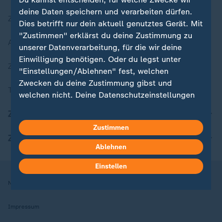
deine Daten speichern und verarbeiten dürfen.
Zuletzt veröffentlicht
Dies betrifft nur dein aktuell genutztes Gerät. Mit
"Zustimmen" erklärst du deine Zustimmung zu
Aktuelle Sendungs-Videos
unserer Datenverarbeitung, für die wir deine
Einwilligung benötigen. Oder du legst unter
ZDFheute Stories
"Einstellungen/Ablehnen" fest, welchen
Zwecken du deine Zustimmung gibst und
Themen im Überblick
welchen nicht. Deine Datenschutzeinstellungen
kannst du jederzeit mit Wirkung für die Zukunft
ZDFheute Update
in deinen Einstellungen widerrufen oder ändern.
Zustimmen
ZDFheute Apps
Hier findest du das Impressum.
Ablehnen
Weitere Informationen findest du in unserer
Datenschutzerklärung.
Einstellen
Nutzungsbedingungen
Datenschutz
Datenschutzeinstellungen
Impressum