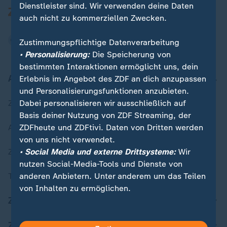
Dienstleister sind. Wir verwenden deine Daten
auch nicht zu kommerziellen Zwecken.
Zustimmungspflichtige Datenverarbeitung
• Personalisierung:
Die Speicherung von
bestimmten Interaktionen ermöglicht uns, dein
Aktuell bei ZDFheute
Erlebnis im Angebot des ZDF an dich anzupassen
und Personalisierungsfunktionen anzubieten.
Dabei personalisieren wir ausschließlich auf
Zuletzt veröffentlicht
Basis deiner Nutzung von ZDF Streaming, der
ZDFheute und ZDFtivi. Daten von Dritten werden
Aktuelle Sendungs-Videos
von uns nicht verwendet.
• Social Media und externe Drittsysteme:
Wir
ZDFheute Stories
nutzen Social-Media-Tools und Dienste von
anderen Anbietern. Unter anderem um das Teilen
Themen im Überblick
von Inhalten zu ermöglichen.
ZDFheute Update
Du kannst entscheiden, für welche Zwecke wir
deine Daten speichern und verarbeiten dürfen.
ZDFheute Apps