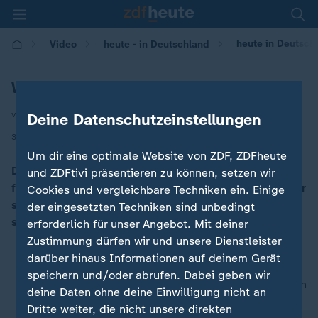
heute in Deutsch
Video
heute - in Deutschland
Wählerstimmung vor der Europawahl
von Alexander Poel
Deine Datenschutzeinstellungen
|
31.05.2024 | 14:00
Um dir eine optimale Website von ZDF, ZDFheute
Das aktuelle ZDF-Politbarometer extra zeigt, dass vor
und ZDFtivi präsentieren zu können, setzen wir
fünf Jahren 56 Prozent der Befragten starkes oder sehr
Cookies und vergleichbare Techniken ein. Einige
starkes Interesse an der Europawahl bekundeten; nun
der eingesetzten Techniken sind unbedingt
sind es 61 Prozent.
erforderlich für unser Angebot. Mit deiner
Zustimmung dürfen wir und unsere Dienstleister
darüber hinaus Informationen auf deinem Gerät
speichern und/oder abrufen. Dabei geben wir
nach oben
deine Daten ohne deine Einwilligung nicht an
Dritte weiter, die nicht unsere direkten