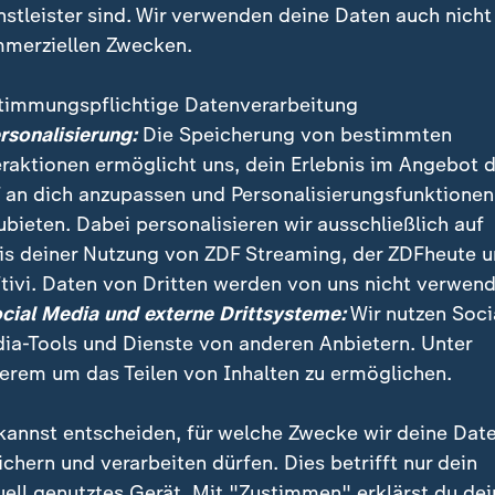
nstleister sind. Wir verwenden deine Daten auch nicht
merziellen Zwecken.
timmungspflichtige Datenverarbeitung
ersonalisierung:
Die Speicherung von bestimmten
eraktionen ermöglicht uns, dein Erlebnis im Angebot 
 an dich anzupassen und Personalisierungsfunktionen
ubieten. Dabei personalisieren wir ausschließlich auf
is deiner Nutzung von ZDF Streaming, der ZDFheute 
men VW-Fans in Hessisch-Oldendorf zusammen. Aus al
tivi. Daten von Dritten werden von uns nicht verwend
ich alle vier Jahre in der niedersächsischen Kleinstad
ocial Media und externe Drittsysteme:
Wir nutzen Soci
 Autos.
ia-Tools und Dienste von anderen Anbietern. Unter
erem um das Teilen von Inhalten zu ermöglichen.
kannst entscheiden, für welche Zwecke wir deine Dat
ichern und verarbeiten dürfen. Dies betrifft nur dein
uell genutztes Gerät. Mit "Zustimmen" erklärst du dei