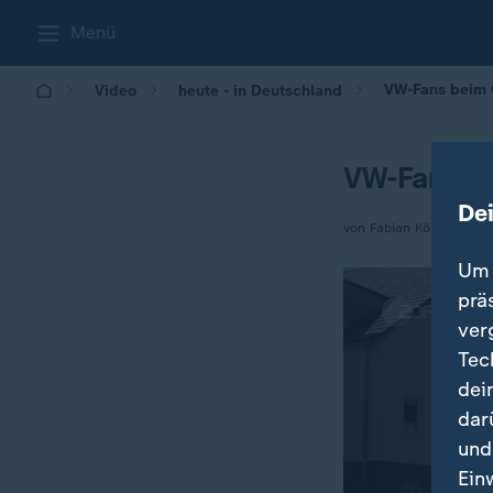
Menü
VW-Fans beim O
Video
heute - in Deutschland
VW-Fans be
De
von Fabian Köhler
Um 
prä
ver
Tec
dei
dar
und
Ein