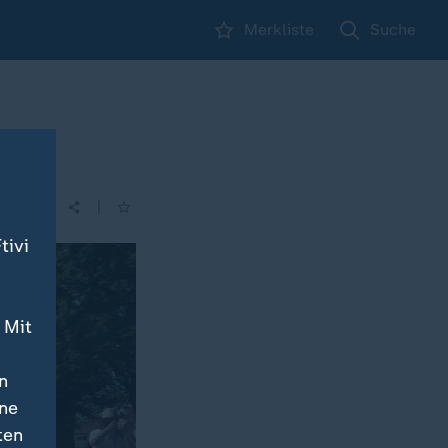
Merkliste
Suche
|
| 14:00
tivi
 Mit
n
ine
ten