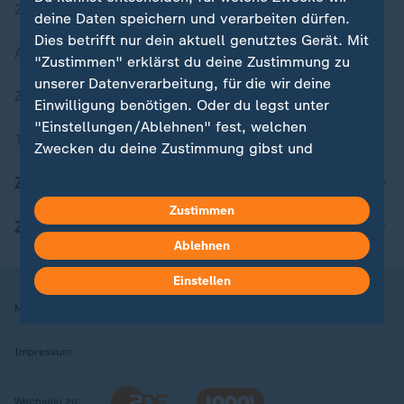
Zuletzt veröffentlicht
deine Daten speichern und verarbeiten dürfen.
Dies betrifft nur dein aktuell genutztes Gerät. Mit
Aktuelle Sendungs-Videos
"Zustimmen" erklärst du deine Zustimmung zu
unserer Datenverarbeitung, für die wir deine
ZDFheute Stories
Einwilligung benötigen. Oder du legst unter
"Einstellungen/Ablehnen" fest, welchen
Themen im Überblick
Zwecken du deine Zustimmung gibst und
welchen nicht. Deine Datenschutzeinstellungen
ZDFheute Update
kannst du jederzeit mit Wirkung für die Zukunft
Zustimmen
in deinen Einstellungen widerrufen oder ändern.
ZDFheute Apps
Ablehnen
Hier findest du das Impressum.
Weitere Informationen findest du in unserer
Einstellen
Datenschutzerklärung.
Nutzungsbedingungen
Datenschutz
Datenschutzeinstellungen
Impressum
Wechseln zu: