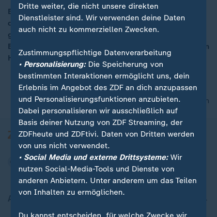
Dritte weiter, die nicht unsere direkten
Bis morgen soll US-Präsident Trump entscheiden, ob
Dienstleister sind. Wir verwenden deine Daten
die Strafzölle auf Stahl und Aluminium auch für die EU
00:05
auch nicht zu kommerziellen Zwecken.
gelten. Politiker und Wirtschaft hoffen noch auf eine
Einigung. Vor allem die deutsche Industrie fürchtet den
Zustimmungspflichtige Datenverarbeitung
Handelskrieg.
• Personalisierung:
Die Speicherung von
bestimmten Interaktionen ermöglicht uns, dein
Erlebnis im Angebot des ZDF an dich anzupassen
und Personalisierungsfunktionen anzubieten.
nach oben
Dabei personalisieren wir ausschließlich auf
Basis deiner Nutzung von ZDF Streaming, der
ZDFheute und ZDFtivi. Daten von Dritten werden
von uns nicht verwendet.
• Social Media und externe Drittsysteme:
Wir
nutzen Social-Media-Tools und Dienste von
anderen Anbietern. Unter anderem um das Teilen
von Inhalten zu ermöglichen.
Aktuell bei ZDFheute
Du kannst entscheiden, für welche Zwecke wir